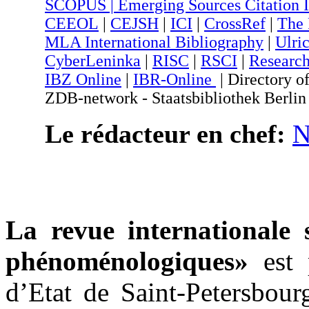
SCOPUS |
Emerging Sources Citation 
CEEOL
|
CEJSH
|
ICI
|
CrossRef
|
The 
MLA International Bibliography
|
Ulri
CyberLeninka
|
RISC
|
RSCI
|
Researc
IBZ Online
|
IBR-Online
| Directory o
ZDB-network - Staatsbibliothek Berlin 
Le rédacteur en chef:
N
La revue internationale 
phénoménologiques»
est p
d’Etat de Saint-Petersbour