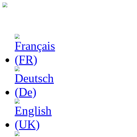
Études phénoménologiq