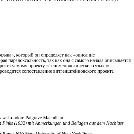
зыка», который он определяет как «описание
рая парадоксальность, так как она с самого начала описывается
критикуемому проекту «феноменологического языка»
Проводится сопоставление витгенштейновского проекта
iew
. London: Palgrave Macmillan.
gen Finks (1932) mit Anmerkungen und Beilagen aus dem Nachlass
u-Ponty
. NY: State University of New York Press.