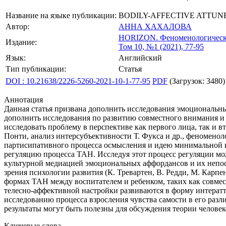
Название на языке публикации:
BODILY-AFFECTIVE ATTUN
Автор:
АННА ХАХАЛОВА
HORIZON.
Феноменологическ
Издание:
Том 10, №1 (2021), 77-95
Язык:
Английский
Тип публикации:
Статья
DOI : 10.21638/2226-5260-2021-10-1-77-95
PDF
(Загрузок: 3480)
Аннотация
Данная статья призвана дополнить исследования эмоциональн
дополнить исследования по развитию совместного внимания и 
исследовать проблему в перспективе как первого лица, так и
Понти, анализ интерсубъективности Т. Фукса и др., феноменол
партисипативного процесса осмысления и идею минимальной 
регуляцию процесса ТАН. Исследуя этот процесс регуляции мо
культурной медиацией эмоциональных аффордансов и их непоср
зрения психологии развития (К. Тревартен, В. Редди, М. Кар
формах ТАН между воспитателем и ребенком, таких как совместн
телесно-аффективной настройки развиваются в форму интератт
исследованию процесса взросления чувства самости в его разл
результаты могут быть полезны для обсуждения теории челове
Ключевые слова