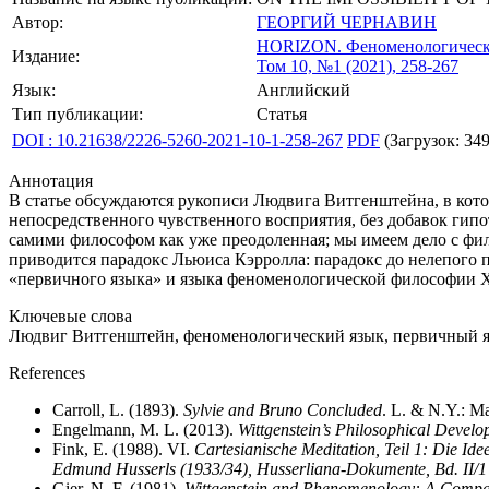
Автор:
ГЕОРГИЙ ЧЕРНАВИН
HORIZON.
Феноменологическ
Издание:
Том 10, №1 (2021), 258-267
Язык:
Английский
Тип публикации:
Статья
DOI : 10.21638/2226-5260-2021-10-1-258-267
PDF
(Загрузок: 349
Аннотация
В статье обсуждаются рукописи Людвига Витгенштейна, в кото
непосредственного чувственного восприятия, без добавок гипот
самими философом как уже преодоленная; мы имеем дело с фи
приводится парадокс Льюиса Кэрролла: парадокс до нелепого
«первичного языка» и языка феноменологической философии X
Ключевые слова
Людвиг Витгенштейн, феноменологический язык, первичный я
References
Carroll, L. (1893).
Sylvie and Bruno Concluded
. L. & N.Y.: M
Engelmann, M. L. (2013).
Wittgenstein’s Philosophical Deve
Fink, E. (1988). VI.
Cartesianische Meditation, Teil 1: Die I
Edmund Husserls (1933/34), Husserliana-Dokumente, Bd. II/1
Gier, N. F. (1981).
Wittgenstein and Phenomenology: A Compara