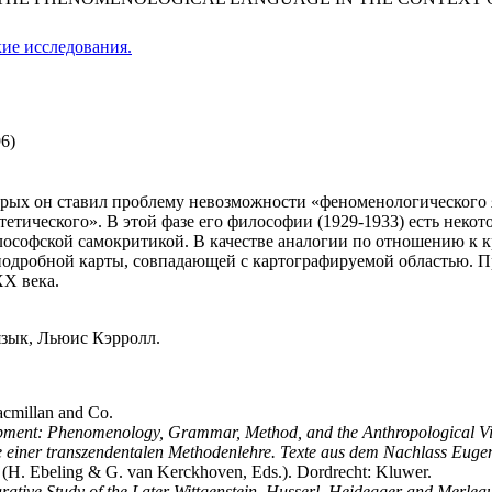
ие исследования.
6)
рых он ставил проблему невозможности «феноменологического я
етического». В этой фазе его философии (1929-1933) есть некото
лософской самокритикой. В качестве аналогии по отношению к 
 подробной карты, совпадающей с картографируемой областью. 
X века.
зык, Льюис Кэрролл.
acmillan and Co.
lopment: Phenomenology, Grammar, Method, and the Anthropological V
dee einer transzendentalen Methodenlehre. Texte aus dem Nachlass Eu
(H. Ebeling & G. van Kerckhoven, Eds.). Dordrecht: Kluwer.
tive Study of the Later Wittgenstein, Husserl, Heidegger and Merlea