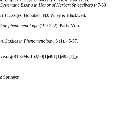
 Systematic Essays in Honor of Herbert Spiegelberg
(47-60).
rt 1: Essays.
Hoboken, NJ: Wiley & Blackwell.
n.
 et de phénoménologie
(199-222). Paris: Vrin.
n. Studies in Phenomenology
, 6 (1), 45-57.
urce.org/BTE/Ms-152,90[1]et91[1]et92[1]_n
: Springer.