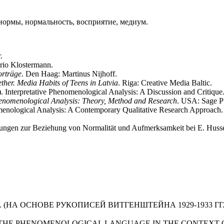
нормы, нормальность, восприятие, медиум.
.
orio Klostermann.
orträge
. Den Haag: Martinus Nijhoff.
ther. Media Habits of Teens in Latvia
. Riga: Creative Media Baltic.
). Interpretative Phenomenological Analysis: A Discussion and Critique
henomenological Analysis: Theory, Method and Research
. USA: Sage P
nomenological Analysis: A Contemporary Qualitative Research Approach
gungen zur Beziehung von Normalität und Aufmerksamkeit bei E. Huss
А ОСНОВЕ РУКОПИСЕЙ ВИТГЕНШТЕЙНА 1929-1933 ГГ.
F THE PHENOMENOLOGICAL LANGUAGE IN THE CONTEXT O