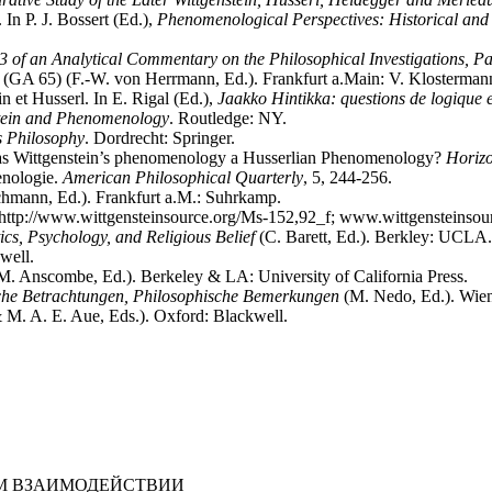
In P. J. Bossert (Ed.),
Phenomenological Perspectives: Historical and
3 of an Analytical Commentary on the Philosophical Investigations, Pa
(GA 65) (F.-W. von Herrmann, Ed.). Frankfurt a.Main: V. Klosterman
n et Husserl. In E. Rigal (Ed.),
Jaakko Hintikka: questions de logique
tein and Phenomenology
. Routledge: NY.
s Philosophy
. Dordrecht: Springer.
Was Wittgenstein’s phenomenology a Husserlian Phenomenology?
Horizo
enologie.
American Philosophical Quarterly
, 5, 244-256.
chmann, Ed.). Frankfurt a.M.: Suhrkamp.
 http://www.wittgensteinsource.org/Ms-152,92_f; www.wittgensteinso
cs, Psychology, and Religious Belief
(C. Barett, Ed.). Berkley: UCLA.
well.
M. Anscombe, Ed.). Berkeley & LA: University of California Press.
che Betrachtungen, Philosophische Bemerkungen
(M. Nedo, Ed.). Wien
 M. A. E. Aue, Eds.). Oxford: Blackwell.
М ВЗАИМОДЕЙСТВИИ