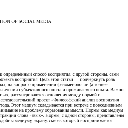
ION OF SOCIAL MEDIA
к определённый способ восприятия, с другой стороны, сами
ъекта восприятия. Цель этой статьи — подчеркнуть роль
рвых, на вопрос о применении феноменологии (а точнее
различении субъективного опыта и проживаемого опыта. Важно
ретьих, рассматриваются отношения между нормой и
а исследовательский проект «Философский анализ восприятия
тода. Этот медиум складывается при встрече с повседневным
 внимание на проблему образования мысли. Нормы как медиум
стракции слова «язык». Нормы, с одной стороны, представлены
добны медиуму, экрану, сквозь который воспринимается