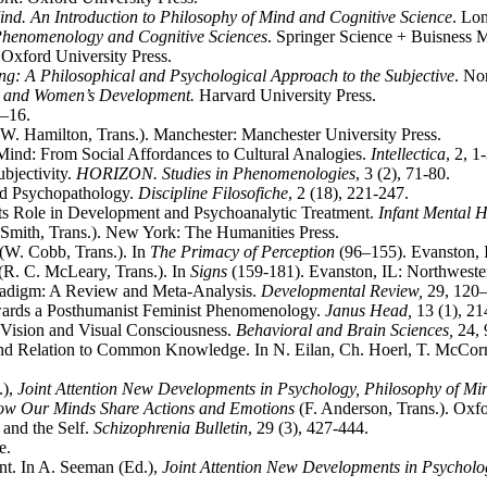
d. An Introduction to Philosophy of Mind and Cognitive Science
. Lo
henomenology and Cognitive Sciences
. Springer Science + Buisness
 Oxford University Press.
ng: A Philosophical and Psychological Approach to the Subjective
. No
ry and Women’s Development.
Harvard University Press.
6–16.
W. Hamilton, Trans.). Manchester: Manchester University Press.
ind: From Social Affordances to Cultural Analogies.
Intellectica
, 2, 1
ubjectivity.
HORIZON. Studies in Phenomenologies
, 3 (2), 71-80.
and Psychopathology.
Discipline Filosofiche
, 2 (18), 221-247.
 Its Role in Development and Psychoanalytic Treatment.
Infant Mental H
. Smith, Trans.). New York: The Humanities Press.
 (W. Cobb, Trans.). In
The Primacy of Perception
(96–155). Evanston, I
R. C. McLeary, Trans.). In
Signs
(159-181). Evanston, IL: Northwester
Paradigm: A Review and Meta-Analysis.
Developmental Review,
29, 120–
owards a Posthumanist Feminist Phenomenology.
Janus Head,
13 (1), 21
 Vision and Visual Consciousness.
Behavioral and Brain Sciences,
24,
ty and Relation to Common Knowledge. In N. Eilan, Ch. Hoerl, T. McCor
.),
Joint Attention New Developments in Psychology, Philosophy of Mi
How Our Minds Share Actions and Emotions
(F. Anderson, Trans.). Oxfo
 and the Self.
Schizophrenia Bulletin
, 29 (3), 427-444.
e.
nt. In A. Seeman (Ed.),
Joint Attention New Developments in Psycholo