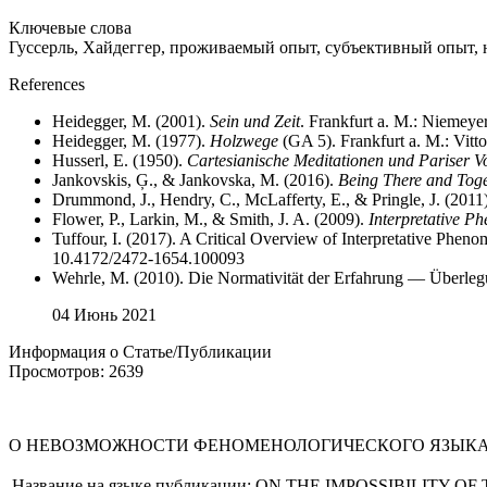
Ключевые слова
Гуссерль, Хайдеггер, проживаемый опыт, субъективный опыт, 
References
Heidegger, M. (2001).
Sein und Zeit
. Frankfurt a. M.: Niemeyer
Heidegger, M. (1977).
Holzwege
(GA 5). Frankfurt a. M.: Vitt
Husserl, E. (1950).
Cartesianische Meditationen und Pariser V
Jankovskis, Ģ., & Jankovska, M. (2016).
Being There and Toge
Drummond, J., Hendry, C., McLafferty, E., & Pringle, J. (2011
Flower, P., Larkin, M., & Smith, J. A. (2009).
Interpretative P
Tuffour, I. (2017). A Critical Overview of Interpretative Phe
10.4172/2472-1654.100093
Wehrle, M. (2010). Die Normativität der Erfahrung — Überle
04 Июнь 2021
Информация о Статье/Публикации
Просмотров: 2639
О НЕВОЗМОЖНОСТИ ФЕНОМЕНОЛОГИЧЕСКОГО ЯЗЫКА (Н
Название на языке публикации:
ON THE IMPOSSIBILITY O