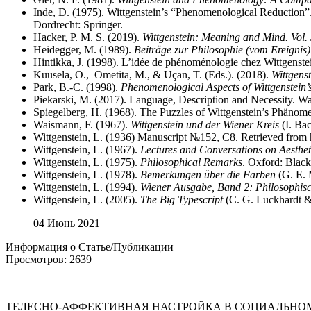
Inde, D. (1975). Wittgenstein’s “Phenomenological Reduction”. 
Dordrecht: Springer.
Hacker, P. M. S. (2019).
Wittgenstein: Meaning and Mind. Vol. 
Heidegger, M. (1989).
Beiträge zur Philosophie (vom Ereignis)
Hintikka, J. (1998). L’idée de phénoménologie chez Wittgenstei
Kuusela, O., ‎ Ometita, M., &‎ Uçan, T. (Eds.). (2018).
Wittgens
Park, B.-C. (1998).
Phenomenological Aspects of Wittgenstein’
Piekarski, M. (2017). Language, Description and Necessity. 
Spiegelberg, H. (1968). The Puzzles of Wittgenstein’s Phänom
Waismann, F. (1967).
Wittgenstein und der Wiener Kreis
(I. Ba
Wittgenstein, L. (1936) Manuscript №152, C8. Retrieved from
Wittgenstein, L. (1967).
Lectures and Conversations on Aestheti
Wittgenstein, L. (1975).
Philosophical Remarks
. Oxford: Black
Wittgenstein, L. (1978).
Bemerkungen über die Farben
(G. E. 
Wittgenstein, L. (1994).
Wiener Ausgabe, Band 2: Philosophis
Wittgenstein, L. (2005).
The Big Typescript
(C. G. Luckhardt &
04 Июнь 2021
Информация о Статье/Публикации
Просмотров: 2639
ТЕЛЕСНО-АФФЕКТИВНАЯ НАСТРОЙКА В СОЦИАЛЬНО