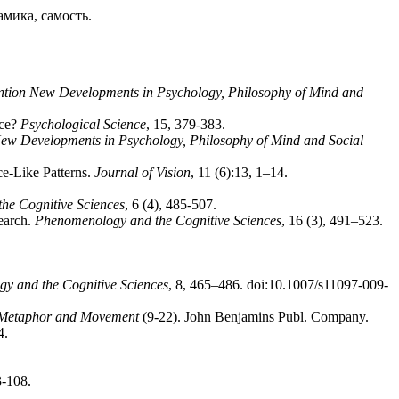
мика, самость.
ention New Developments in Psychology, Philosophy of Mind and
nce?
Psychological Science
, 15, 379-383.
 New Developments in Psychology, Philosophy of Mind and Social
ce-Like Patterns.
Journal of Vision
, 11 (6):13, 1–14.
he Cognitive Sciences
, 6 (4), 485-507.
search.
Phenomenology and the Cognitive Sciences
, 16 (3), 491–523.
y and the Cognitive Sciences
, 8, 465–486. doi:10.1007/s11097-009-
Metaphor and Movement
(9-22). John Benjamins Publ. Company.
4.
3-108.