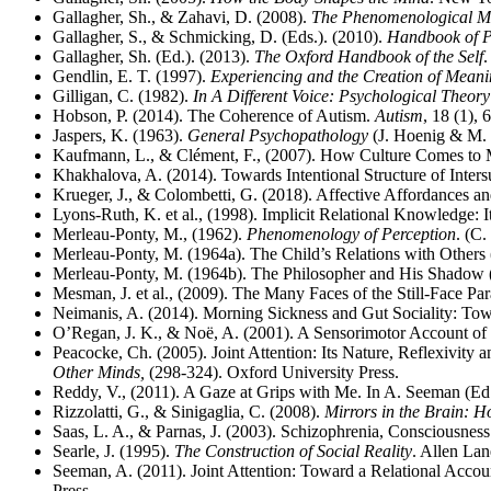
Gallagher, Sh., & Zahavi, D. (2008).
The Phenomenological Min
Gallagher, S., & Schmicking, D. (Eds.). (2010).
Handbook of P
Gallagher, Sh. (Ed.). (2013).
The Oxford Handbook of the Self
.
Gendlin, E. T. (1997).
Experiencing and the Creation of Meani
Gilligan, C. (1982).
In A Different Voice: Psychological Theo
Hobson, P. (2014). The Coherence of Autism.
Autism
, 18 (1), 
Jaspers, K. (1963).
General Psychopathology
(J. Hoenig & M. 
Kaufmann, L., & Clément, F., (2007). How Culture Comes to M
Khakhalova, A. (2014). Towards Intentional Structure of Inters
Krueger, J., & Colombetti, G. (2018). Affective Affordances 
Lyons-Ruth, K. et al., (1998). Implicit Relational Knowledge:
Merleau-Ponty, M., (1962).
Phenomenology of Perception
. (C
Merleau-Ponty, M. (1964a). The Child’s Relations with Others
Merleau-Ponty, M. (1964b). The Philosopher and His Shadow (
Mesman, J. et al., (2009). The Many Faces of the Still-Face 
Neimanis, A. (2014). Morning Sickness and Gut Sociality: T
O’Regan, J. K., & Noë, A. (2001). A Sensorimotor Account of
Peacocke, Ch. (2005). Joint Attention: Its Nature, Reflexivi
Other Minds,
(298-324). Oxford University Press.
Reddy, V., (2011). A Gaze at Grips with Me. In A. Seeman (Ed
Rizzolatti, G., & Sinigaglia, C. (2008).
Mirrors in the Brain: 
Saas, L. A., & Parnas, J. (2003). Schizophrenia, Consciousness
Searle, J. (1995).
The Construction of Social Reality
. Allen Lan
Seeman, A. (2011). Joint Attention: Toward a Relational Accou
Press.