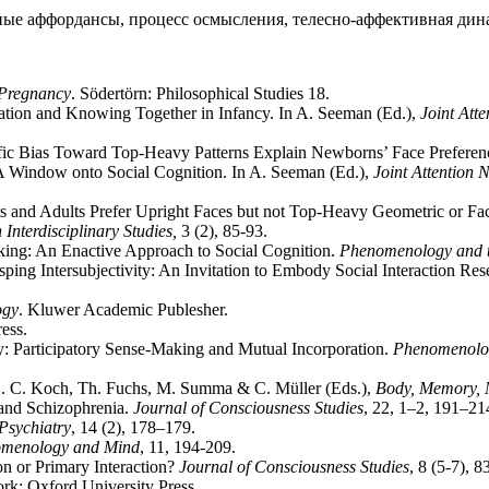
ные аффордансы, процесс осмысления, телесно-аффективная дина
Pregnancy
. Södertörn: Philosophical Studies 18.
cation and Knowing Together in Infancy. In A. Seeman (Ed.),
Joint Att
cific Bias Toward Top-Heavy Patterns Explain Newborns’ Face Prefere
: A Window onto Social Cognition. In A. Seeman (Ed.),
Joint Attention
ts and Adults Prefer Upright Faces but not Top-Heavy Geometric or Fa
 Interdisciplinary Studies,
3 (2), 85-93.
aking: An Enactive Approach to Social Cognition.
Phenomenology and t
sping Intersubjectivity: An Invitation to Embody Social Interaction Re
ogy
. Kluwer Academic Publesher.
ess.
ty: Participatory Sense-Making and Mutual Incorporation.
Phenomenolog
. C. Koch, Th. Fuchs, M. Summa & C. Müller (Eds.),
Body, Memory, 
m and Schizophrenia.
Journal of Consciousness Studies
, 22, 1–2, 191–21
Psychiatry
, 14 (2), 178–179.
menology and Mind
, 11, 194-209.
on or Primary Interaction?
Journal of Consciousness Studies
, 8 (5-7), 8
rk: Oxford University Press.