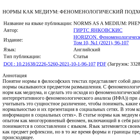
НОРМЫ КАК МЕДИУМ: ФЕНОМЕНОЛОГИЧЕСКИЙ ПОДХО
Название на языке публикации:
NORMS AS A MEDIUM: PHE
Автор:
ГИРТС ЯНКОВСКИС
HORIZON.
Феноменологическ
Издание:
Том 10, №1 (2021), 96-107
Язык:
Английский
Тип публикации:
Статья
DOI : 10.21638/2226-5260-2021-10-1-96-107
PDF
(Загрузок: 3328
Аннотация
Понятие нормы в философских текстах представляет собой дво
нормы оказываются предметом размышления. С феноменологиче
норм как медиума, и сделать это исходя из феноменологической
интерпретативного феноменологического анализа (ИФА)) при а
учитывать это сущностное различение, чтобы понимать, какие
нормальностью и их презентация в социальных сетях. В этом к
информации в социальных сетях». В статье нормы как медиум 
опытом как многоуровневый феномен, включающий в себя разл
понимаются в сопоставлении с языком. Язык затемняется своим
как предмет рефлексии, но в то же время формы и границы пр
происходящее.