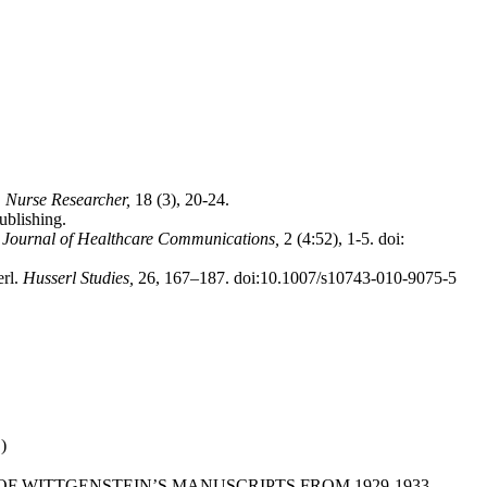
.
Nurse Researcher,
18 (3), 20-24.
ublishing.
.
Journal of Healthcare Communications,
2 (4:52), 1-5. doi:
erl.
Husserl Studies,
26, 167–187. doi:10.1007/s10743-010-9075-5
)
F WITTGENSTEIN’S MANUSCRIPTS FROM 1929-1933