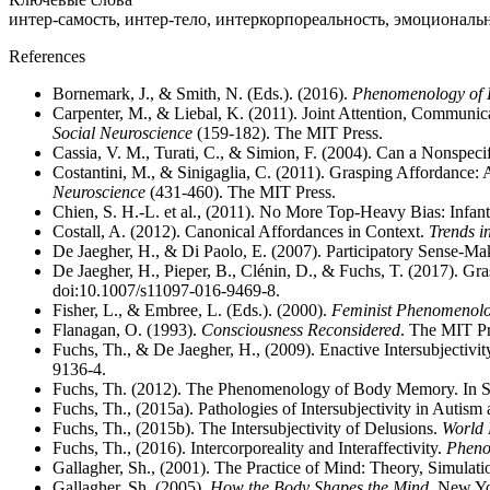
интер-самость, интер-тело, интеркорпореальность, эмоциональ
References
Bornemark, J., & Smith, N. (Eds.). (2016).
Phenomenology of 
Carpenter, M., & Liebal, K. (2011). Joint Attention, Communi
Social Neuroscience
(159-182). The MIT Press.
Cassia, V. M., Turati, C., & Simion, F. (2004). Can a Nonspe
Costantini, M., & Sinigaglia, C. (2011). Grasping Affordance
Neuroscience
(431-460). The MIT Press.
Chien, S. H.-L. et al., (2011). No More Top-Heavy Bias: Infan
Costall, A. (2012). Canonical Affordances in Context.
Trends in
De Jaegher, H., & Di Paolo, E. (2007). Participatory Sense-M
De Jaegher, H., Pieper, B., Clénin, D., & Fuchs, T. (2017). Gra
doi:10.1007/s11097-016-9469-8.
Fisher, L., & Embree, L. (Eds.). (2000).
Feminist Phenomenol
Flanagan, O. (1993).
Consciousness Reconsidered
. The MIT Pr
Fuchs, Th., & De Jaegher, H., (2009). Enactive Intersubjectivi
9136-4.
Fuchs, Th. (2012). The Phenomenology of Body Memory. In S
Fuchs, Th., (2015a). Pathologies of Intersubjectivity in Autis
Fuchs, Th., (2015b). The Intersubjectivity of Delusions.
World 
Fuchs, Th., (2016). Intercorporeality and Interaffectivity.
Pheno
Gallagher, Sh., (2001). The Practice of Mind: Theory, Simulati
Gallagher, Sh. (2005).
How the Body Shapes the Mind
. New Yo