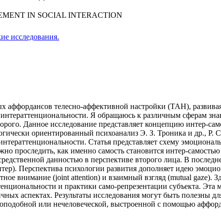
EMENT IN SOCIAL INTERACTION
ие исследования.
ых аффордансов телесно-аффективной настройки (ТАН), развива
интераттенциональности. Я обращаюсь к различным сферам знан
 второго. Данное исследование представляет концепцию интер-с
огически ориентированный психоанализ Э. З. Троника и др., Р.
интераттенциональности. Статья представляет схему эмоцион
жно проследить, как именно самость становится интер-самость
едственной данностью в перспективе второго лица. В последне
пентер). Перспектива психологии развития дополняет идею эмоци
ое внимание (joint attention) и взаимный взгляд (mutual gaze)
енциональности и практики само-репрезентации субъекта. Эта 
ичных аспектах. Результаты исследования могут быть полезны д
коподобной или нечеловеческой, выстроенной с помощью аффорд