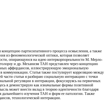
я концепцию партисипативного процесса осмысления, а также
ия из феноменологической оптики, которая позволяет
амости, опирающуюся на идею интеркорпореальности М. Мерло-
 Столороу и др. Механизм ТАН представлен через концепцию
альных аффордансов, иллюстрирующую эмоциональную
ю в коммуникации. Статья также постулирует корреляцию между
й части статьи я разбираю социальную интеракцию с точки
ональной регуляции в интеракции, фокусируясь на первичных
. Здесь я демонстрирую как изначальные формы позитивной
мысль может внести вклад в теорию идентичности благодаря
ля дальнейшего изучения ТАН и форм ее патологии. Также
ансов, технологической интеракции.