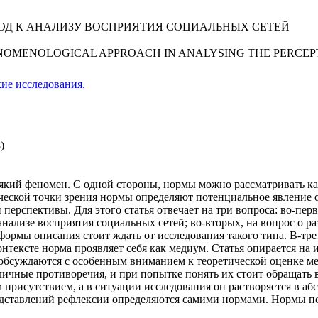
Д К АНАЛИЗУ ВОСПРИЯТИЯ СОЦИАЛЬНЫХ СЕТЕЙ
NOMENOLOGICAL APPROACH IN ANALYSING THE PERCEPT
ие исследования.
)
який феномен. С одной стороны, нормы можно рассматривать ка
ской точки зрения нормы определяют потенциальное явление об
 перспективы. Для этого статья отвечает на три вопроса: во-пе
нализе восприятия социальных сетей; во-вторых, на вопрос о 
 формы описания стоит ждать от исследования такого типа. В-т
онтексте норма проявляет себя как медиум. Статья опирается н
обсуждаются с особенным вниманием к теоретической оценке ме
ичные противоречия, и при попытке понять их стоит обращать
 присутствием, а в ситуации исследования он растворяется в аб
едставлений рефлексии определяются самими нормами. Нормы по