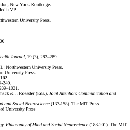
ndon, New York: Routledge.
 Media VB.
rthwestern University Press.
-30.
ealth Journal
, 19 (3), 282–289.
L: Northwestern University Press.
n University Press.
162.
4-240.
 939–1031.
mack & J. Roessler (Eds.),
Joint Attention: Communication and
nd and Social Neuroscience
(137-158). The MIT Press.
rd University Press.
gy, Philosophy of Mind and Social Neuroscience
(183-201). The MIT