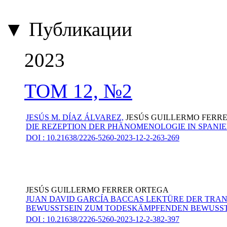
▼ Публикации
2023
ТОМ 12, №2
JESÚS M. DÍAZ ÁLVAREZ,
JESÚS GUILLERMO FERR
DIE REZEPTION DER PHÄNOMENOLOGIE IN SPANIE
DOI : 10.21638/2226-5260-2023-12-2-263-269
JESÚS GUILLERMO FERRER ORTEGA
JUAN DAVID GARCÍA BACCAS LEKTÜRE DER TR
BEWUSSTSEIN ZUM TODESKÄMPFENDEN BEWUSST
DOI : 10.21638/2226-5260-2023-12-2-382-397