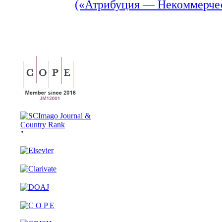
(«Атрибуция — Некоммерчес
"