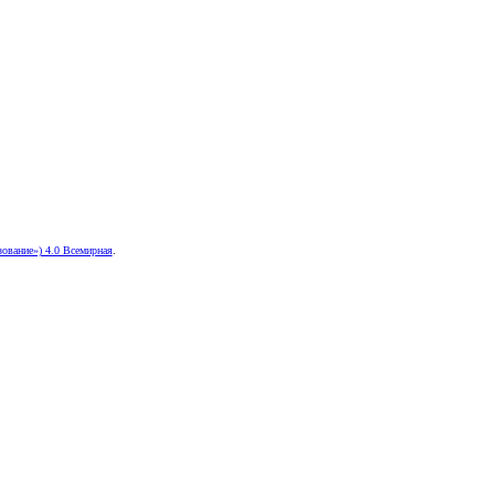
ование») 4.0 Всемирная
.