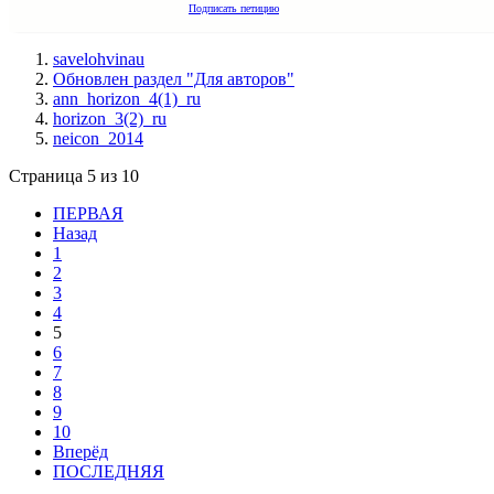
Подписать петицию
savelohvinau
Обновлен раздел "Для авторов"
ann_horizon_4(1)_ru
horizon_3(2)_ru
neicon_2014
Страница 5 из 10
ПЕРВАЯ
Назад
1
2
3
4
5
6
7
8
9
10
Вперёд
ПОСЛЕДНЯЯ