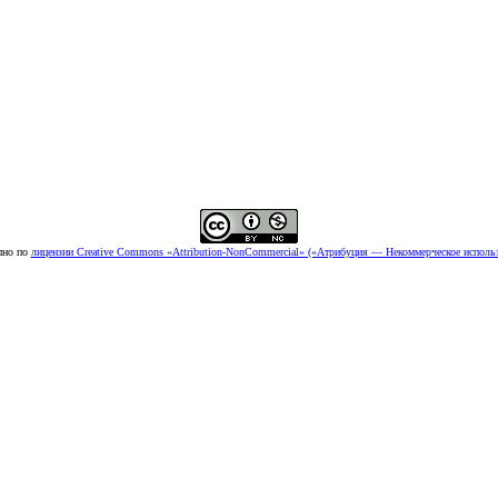
пно по
лицензии Creative Commons «Attribution-NonCommercial» («Атрибуция — Некоммерческое использ