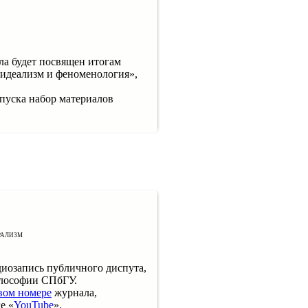
ла будет посвящен итогам
идеализм и феноменология»,
.
ыпуска набор материалов
рализм
диозапись публичного диспута,
илософии СПбГУ.
вом номере
журнала,
е «
YouTube
».