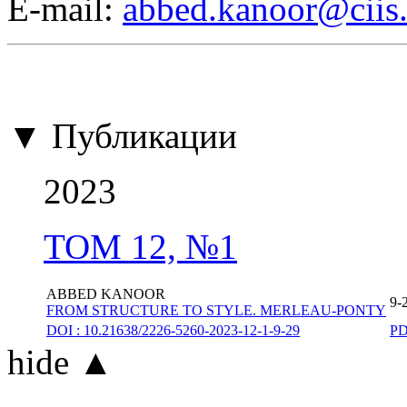
E-mail:
abbed.kanoor@ciis.
▼ Публикации
2023
ТОМ 12, №1
ABBED KANOOR
9-
FROM STRUCTURE TO STYLE. MERLEAU-PONTY
DOI : 10.21638/2226-5260-2023-12-1-9-29
P
hide ▲