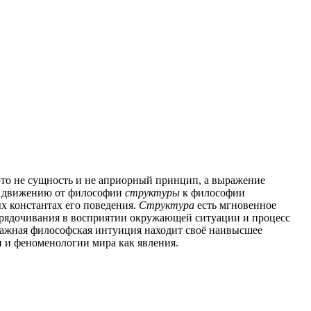
то не сущность и не априорный принцип, а выражение
ый движению от философии
структуры
к философии
х константах его поведения.
Структура
есть мгновенное
орядочивания в восприятии окружающей ситуации и процесс
важная философская интуиция находит своё наивысшее
 и феноменологии мира как явления.