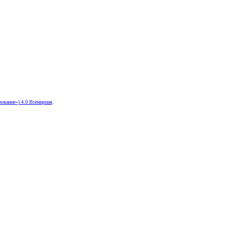
ование») 4.0 Всемирная
.