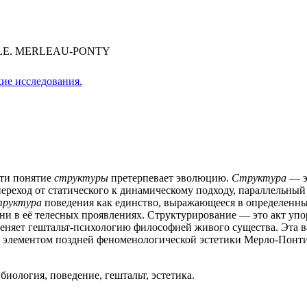
LE. MERLEAU-PONTY
ие исследования.
нти понятие
структуры
претерпевает эволюцию.
Структура
— э
переход от статического к динамическому подходу, параллельн
труктура
поведения как единство, выражающееся в определенны
и в её телесных проявлениях. Структурирование — это акт уп
меняет гештальт-психологию философией живого существа. Эта 
м элементом поздней феноменологической эстетики Мерло-Понти
иология, поведение, гештальт, эстетика.