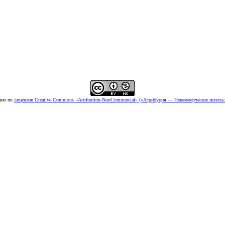
пно по
лицензии Creative Commons «Attribution-NonCommercial» («Атрибуция — Некоммерческое использ