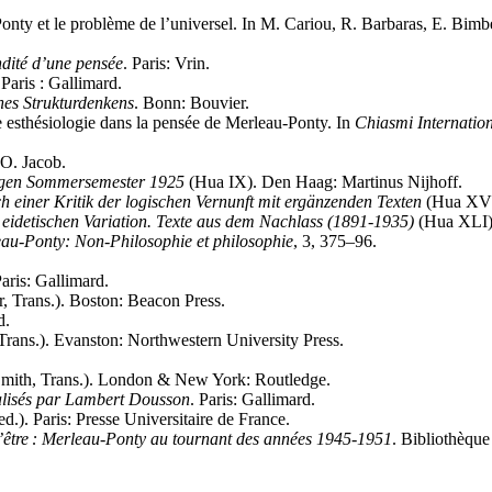
onty et le problème de l’universel. In M. Cariou, R. Barbaras, E. Bimb
dité d’une pensée
. Paris: Vrin.
 Paris : Gallimard.
es Strukturdenkens
. Bonn: Bouvier.
e esthésiologie dans la pensée de Merleau-Ponty. In
Chiasmi Internation
: O. Jacob.
ngen Sommersemester 1925
(Hua IX). Den Haag: Martinus Nijhoff.
 einer Kritik der logischen Vernunft mit ergänzenden Texten
(Hua XVII
eidetischen Variation. Texte aus dem Nachlass (1891-1935)
(Hua XLI).
au-Ponty: Non-Philosophie et philosophie
, 3, 375–96.
Paris: Gallimard.
r, Trans.). Boston: Beacon Press.
d.
 Trans.). Evanston: Northwestern University Press.
mith, Trans.). London & New York: Routledge.
réalisés par Lambert Dousson
. Paris: Gallimard.
ed.). Paris: Presse Universitaire de France.
 l’être : Merleau-Ponty au tournant des années 1945-1951
. Bibliothèque 