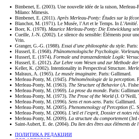
Bimbenet, E. (2003). Une nouvelle idée de la raison, Merleau-P
Milano: Mimesis.
Bimbenet, E. (2011).
Après Merleau-Ponty: Études sur la fécon
Blanchot, M. (1971). Le Musée, l’Art et le Temps. In
L’Amitié
.
Boer, K. (1978).
Maurice Merleau-Ponty: Die Entwicklung sein
Cueille, J.-N. (2002). Le silence du sensible: Éléments pour un
Vrin.
Granger, G.-G. (1988).
Essai d’une philosophie du style
. Paris
Husserl, E. (1968).
Phänomenologische Psychologie. Vorlesu
Husserl, E. (1974).
Formale und transzendentale Logik: Versuch
Husserl, E. (2012).
Zur Lehre vom Wesen und zur Methode der 
Keller, K. (2002). Intentionality in Perspectival Structure.
Merle
Malraux, A. (1965).
Le musée imaginaire
. Paris: Gallimard.
Merleau-Ponty, M. (1945).
Phénoménologie de la perception
. 
Merleau-Ponty, M. (1963).
The Structure of Behavior
(A. Fishe
Merleau-Ponty, M. (1969).
La prose du monde
. Paris: Gallimar
Merleau-Ponty, M. (1973).
The Prose of the World
(J. O’Neill,
Merleau-Ponty, M. (1996).
Sens et non-sens
. Paris: Gallimard.
Merleau-Ponty, M. (2005).
Phenomenology of Perception
(C. S
Merleau-Ponty, M. (2006).
L’œil et l’esprit, Dossier et notes 
Merleau-Ponty, M. (2009).
La structure du comportement
(3rd 
Saint-Aubert, E. de. (2004).
Du lien des êtres aux éléments de
ПОЛИТИКА РЕДАКЦИИ