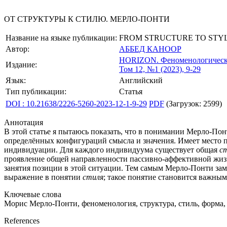
ОТ СТРУКТУРЫ К СТИЛЮ. МЕРЛО-ПОНТИ
Название на языке публикации:
FROM STRUCTURE TO STY
Автор:
АББЕД КАНООР
HORIZON.
Феноменологическ
Издание:
Том 12, №1 (2023), 9-29
Язык:
Английский
Тип публикации:
Статья
DOI : 10.21638/2226-5260-2023-12-1-9-29
PDF
(Загрузок: 2599)
Аннотация
В этой статье я пытаюсь показать, что в понимании Мерло-По
определённых конфигураций смысла и значения. Имеет место 
индивидуации. Для каждого индивидуума существует общая
с
проявление общей направленности пассивно-аффективной жизн
занятия позиции в этой ситуации. Тем самым Мерло-Понти за
выражение в понятии
стиля
; такое понятие становится важны
Ключевые слова
Морис Мерло-Понти, феноменология, структура, стиль, форма, б
References