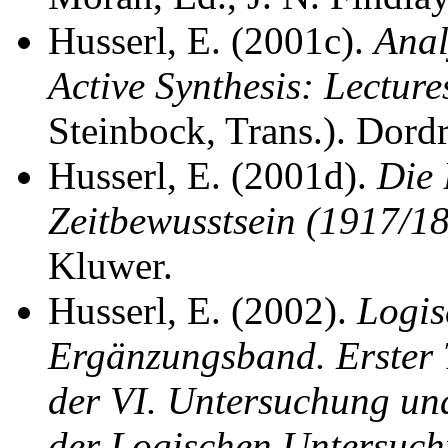
Husserl, E. (2001c).
Anal
Active Synthesis: Lectur
Steinbock, Trans.). Dord
Husserl, E. (2001d).
Die 
Zeitbewusstsein (1917/1
Kluwer.
Husserl, E. (2002).
Logis
Ergänzungsband. Erster 
der VI. Untersuchung und
der Logischen Untersuc