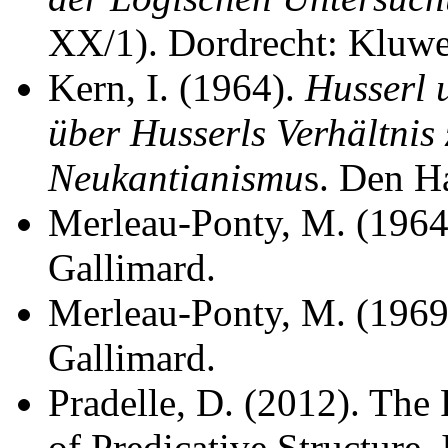
XX/1). Dordrecht: Kluwe
Kern, I. (1964).
Husserl 
über Husserls Verhältnis
Neukantianismu
s. Den H
Merleau-Ponty, M. (1964
Gallimard.
Merleau-Ponty, M. (1969
Gallimard.
Pradelle, D. (2012). Th
of Predicative Structure.