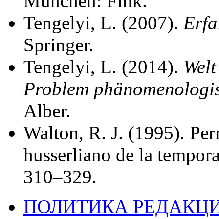
München: Fink.
Tengelyi, L. (2007).
Erfa
Springer.
Tengelyi, L. (2014).
Welt
Problem phänomenologis
Alber.
Walton, R. J. (1995). Per
husserliano de la tempor
310–329.
ПОЛИТИКА РЕДАКЦ