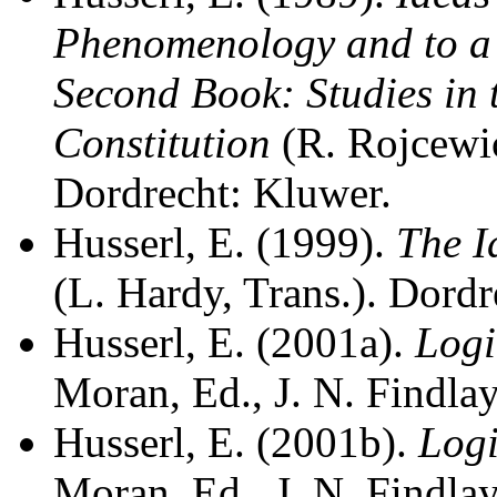
Phenomenology and to a
Second Book: Studies in
Constitution
(R. Rojcewic
Dordrecht: Kluwer.
Husserl, E. (1999).
The I
(L. Hardy, Trans.). Dordr
Husserl, E. (2001a).
Logi
Moran, Ed., J. N. Findla
Husserl, E. (2001b).
Logi
Moran, Ed., J. N. Findla