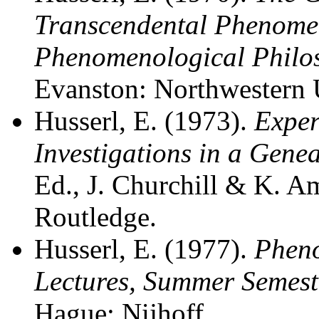
Transcendental Phenomen
Phenomenological Philo
Evanston: Northwestern U
Husserl, E. (1973).
Exper
Investigations in a Gene
Ed., J. Churchill & K. A
Routledge.
Husserl, E. (1977).
Pheno
Lectures, Summer Semest
Hague: Nijhoff.