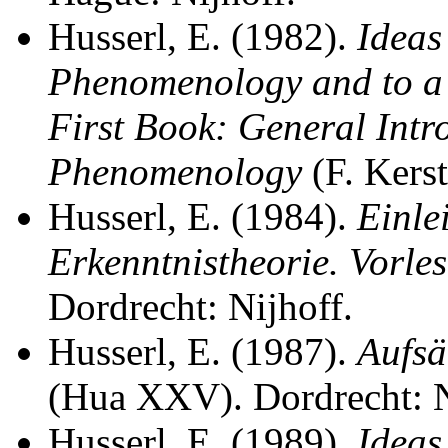
Husserl, E. (1982).
Ideas
Phenomenology and to a
First Book: General Intr
Phenomenology
(F. Kerst
Husserl, E. (1984).
Einle
Erkenntnistheorie. Vorl
Dordrecht: Nijhoff.
Husserl, E. (1987).
Aufsä
(Hua XXV). Dordrecht: N
Husserl, E. (1989).
Ideas