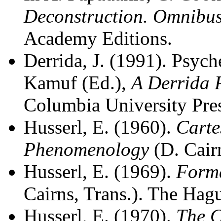
Deconstruction. Omnibu
Academy Editions.
Derrida, J. (1991). Psyche
Kamuf (Ed.),
A Derrida 
Columbia University Pres
Husserl, E. (1960).
Carte
Phenomenology
(D. Cairn
Husserl, E. (1969).
Forma
Cairns, Trans.). The Hagu
Husserl, E. (1970).
The C