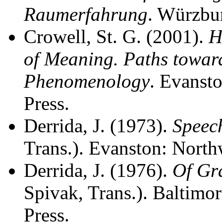
Raumerfahrung
. Würzbu
Crowell, St. G. (2001).
H
of Meaning. Paths towar
Phenomenology
. Evanst
Press.
Derrida, J. (1973).
Speec
Trans.). Evanston: North
Derrida, J. (1976).
Of Gr
Spivak, Trans.). Baltimo
Press.