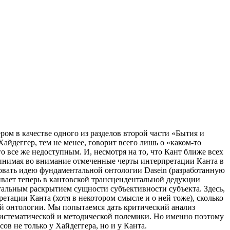
ом в качестве одного из разделов второй части «Бытия и
йдеггер, тем не менее, говорит всего лишь о «каком-то
о все же недоступным. И, несмотря на то, что Кант ближе всех
Принимая во внимание отмеченные черты интерпретации Канта в
ровать идею фундаментальной онтологии Dasein (разработанную
вает теперь в кантовской трансцендентальной дедукции
тальным раскрытием сущности субъективности субъекта. Здесь,
етации Канта (хотя в некотором смысле и о ней тоже), сколько
й онтологии. Мы попытаемся дать критический анализ
 систематической и методической полемики. Но именно поэтому
в не только у Хайдеггера, но и у Канта.