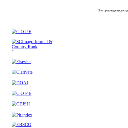
Это произведение досту
"