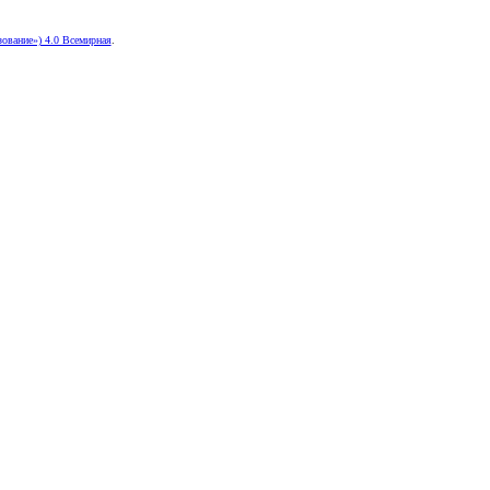
ование») 4.0 Всемирная
.