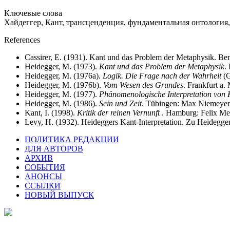
Ключевые слова
Хайдеггер, Кант, трансценденция, фундаментальная онтология, 
References
Cassirer, Е. (1931). Kant und das Problem der Metaphysik. B
Heidegger, M. (1973).
Kant und das Problem der Metaphysik
.
Heidegger, M. (1976a).
Logik. Die Frage nach der Wahrheit
(G
Heidegger, M. (1976b).
Vom Wesen des Grundes
. Frankfurt a
Heidegger, M. (1977).
Phänomenologische Interpretation von K
Heidegger, M. (1986).
Sein und Zeit
. Tübingen: Max Niemeyer
Kant, I. (1998).
Kritik der reinen Vernunft
. Hamburg: Felix Mei
Levy, H. (1932). Heideggers Kant-Interpretation. Zu Heidegg
ПОЛИТИКА РЕДАКЦИИ
ДЛЯ АВТОРОВ
АРХИВ
СОБЫТИЯ
АНОНСЫ
ССЫЛКИ
НОВЫЙ ВЫПУСК