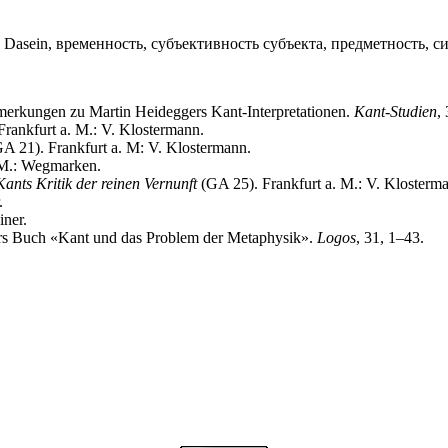
Dasein, временность, субъективность субъекта, предметность, си
emerkungen zu Martin Heideggers Kant-Interpretationen.
Kant-Studien
,
 Frankfurt a. M.: V. Klostermann.
A 21). Frankfurt a. M: V. Klostermann.
. M.: Wegmarken.
ants Kritik der reinen Vernunft
(GA 25). Frankfurt a. M.: V. Klosterm
.
ner.
ers Buch «Kant und das Problem der Metaphysik».
Logos
, 31, 1–43.