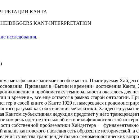
РПРЕТАЦИИ КАНТА
 HEIDEGGERS KANT-INTERPRETATION
ие исследования.
)
лема метафизики» занимает особое место. Планируемая Хайдеггер
основания. Признавая в «Бытии и времени» достижения Канта, Ха
проникновение в проблематику темпоральности оказалось для нег
тии и времени», все еще остается в рамках старой онтологии. 
еггер в своей книге о Канте 1929 г. намеревался продемонстри
истого разума» как обоснования метафизики. Хайдеггер усматри
ая Кантом субъективная дедукция предстает у него трансценден
зики» речь идет не столько об историко-филологической интерпр
ности собственной проблематики Хайдеггера — фундаментально
й анализ кантовского наследия есть образец не исторической, а
еления существа трансцендентально-феноменологических вопросо