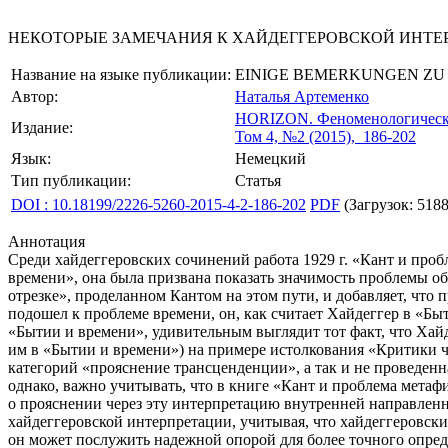
НЕКОТОРЫЕ ЗАМЕЧАНИЯ К ХАЙДЕГГЕРОВСКОЙ ИНТЕ
Название на языке публикации:
EINIGE BEMERKUNGEN ZU
Автор:
Наталья Артеменко
HORIZON.
Феноменологическ
Издание:
Том 4, №2 (2015), 186-202
Язык:
Немецкий
Тип публикации:
Статья
DOI : 10.18199/2226-5260-2015-4-2-186-202
PDF
(Загрузок: 5188
Аннотация
Среди хайдеггеровских сочинений работа 1929 г. «Кант и проб
времени», она была призвана показать значимость проблемы об
отрезке», проделанном Кантом на этом пути, и добавляет, что 
подошел к проблеме времени, он, как считает Хайдеггер в «Бы
«Бытии и времени», удивительным выглядит тот факт, что Хайд
им в «Бытии и времени») на примере истолкования «Критики ч
категорий «прояснение трансценденции», а так и не проведенн
однако, важно учитывать, что в книге «Кант и проблема метафи
о прояснении через эту интерпретацию внутренней направлен
хайдеггеровской интерпретации, учитывая, что хайдеггеровски
он может послужить надежной опорой для более точного опред