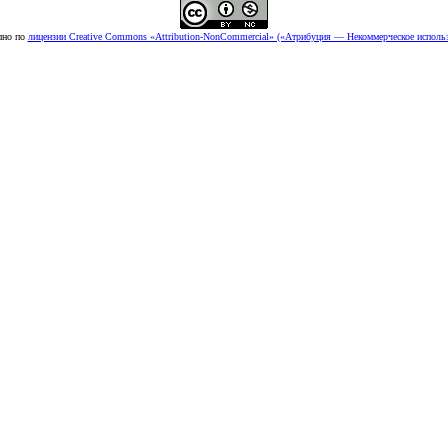
пно по
лицензии Creative Commons «Attribution-NonCommercial» («Атрибуция — Некоммерческое использ