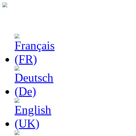
Феноменологические и