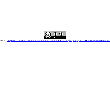
пно по
лицензии Creative Commons «Attribution-NonCommercial» («Атрибуция — Некоммерческое использ