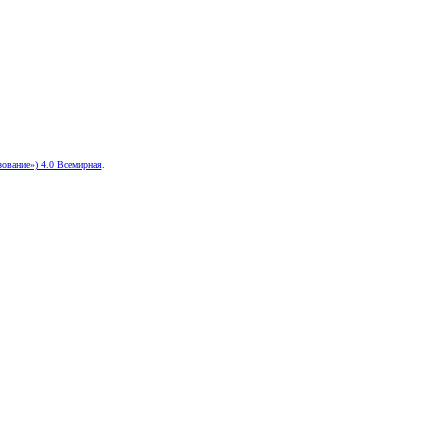
ование») 4.0 Всемирная
.