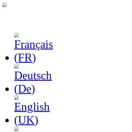
Феноменологические и