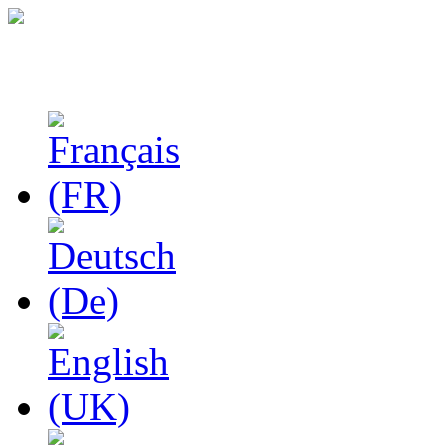
Феноменологические и