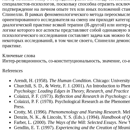
специалистов-психологов, поскольку способна отразить исключ
подтверждение на личном опыте тех или иных положений стано
Спинелли. В рамках феноменологического метода переосмыслен
ориентированного исследователя на смену им приходят катего
диалогической практике всякой терапии (Я-другой) или интер-
логике которого все аспекты представляют собой одинаковую
психологического исследования составляет задача как можно б
некоторых исследований, в том числе своего, Спинелли демон
практике.
Ключевые слова
Интер-реляционность, со-конституциональность, значение, со-
References
Arendt, H. (1958).
The Human Condition
. Chicago: University
Churchill, S. D., & Wertz, F. J. (2001). An Introduction to Phe
Psychology: Leading Edges in Theory, Research, and Practice
Colaizzi, P. F. (1973).
Reflection and Research in Psychology:
Colaizzi, P. F. (1978). Psychological Research as the Phenomen
Press.
Crotty, M. (1996).
Phenomenology and Nursing Research
. Mel
Denzin, N. K., & Lincoln, Y. S. (Eds.). (1994).
Handbook of Qu
Farber, L. (2000).
The Ways of the Will: Selected Essays
. New 
Gendlin, E. T. (1997).
Experiencing and the Creation of Mean