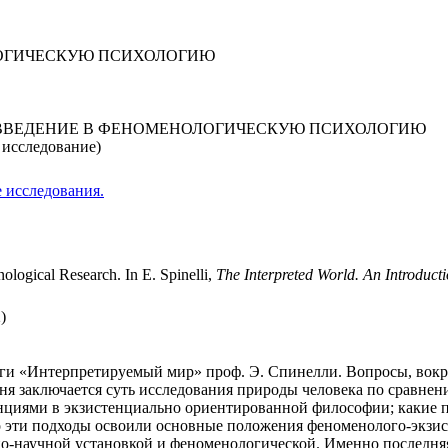
ЛОГИЧЕСКУЮ ПСИХОЛОГИЮ
 ВВЕДЕНИЕ В ФЕНОМЕНОЛОГИЧЕСКУЮ ПСИХОЛОГИЮ
 исследование)
 исследования.
ological Research. In E. Spinelli,
The Interpreted World. An Introduc
)
иги «Интерпретируемый мир» проф. Э. Спинелли. Вопросы, вокр
дня заключается суть исследования природы человека по сравне
енциями в экзистенциально ориентированной философии; какие
 эти подходы освоили основные положения феноменолого-экзист
нно-научной установкой и феноменологической. Именно последн