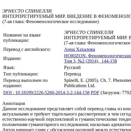
ЭРНЕСТО СПИНЕЛЛИ
ИНТЕРПРЕТИРУЕМЫЙ МИР. ВВЕДЕНИЕ В ФЕНОМЕНО
(7-ая глава: Феноменологическое исследование)
ЭРНЕСТО СПИНЕЛЛИ
Название на языке
ИНТЕРПРЕТИРУЕМЫЙ МИР.
публикации:
(7-ая глава: Феноменологическое
Перевод с английского:
Анна Хахалова
HORIZON.
Феноменологические
Издание:
Том 3, №2 (2014), 144-158
Язык:
Русский
Тип публикации:
Перевод
Перевод выполнен по
Spinelli, E. (2005). Ch. 7. Phenomen
изданию:
Publications Ltd.
DOI : 10.18199/2226-5260-2014-3-2-144-158
PDF
(Загрузок: 7792
Аннотация
Данное исследование представляет собой перевод главы из кн
актуальными и требуют тщательного рассмотрения: в чем сего
естественно-научной перспективой и гуманистическими тенд
положениям гуманитарного исследования; насколько адекватно
Автор начинает главу с обсуждения различий между естестве