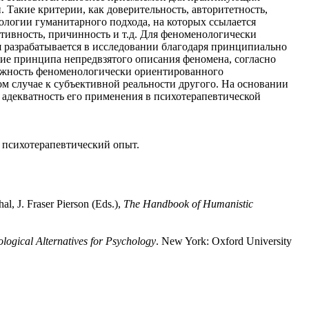
 Такие критерии, как доверительность, авторитетность,
логии гуманитарного подхода, на которых ссылается
тивность, причинность и т.д. Для феноменологически
я разрабатывается в исследовании благодаря принципиально
вие принципа непредвзятого описания феномена, согласно
ложность феноменологически ориентированного
ом случае к субъективной реальности другого. На основании
 адекватность его применения в психотерапевтической
, психотерапевтический опыт.
al, J. Fraser Pierson (Eds.),
The Handbook of Humanistic
logical Alternatives for Psychology
. New York: Oxford University