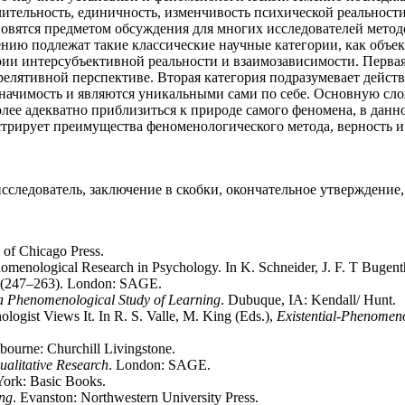
ительность, единичность, изменчивость психической реальности.
вятся предметом обсуждения для многих исследователей методо
ию подлежат такие классические научные категории, как объек
рии интерсубъективной реальности и взаимозависимости. Перва
релятивной перспективе. Вторая категория подразумевает дейст
 значимость и являются уникальными сами по себе. Основную с
олее адекватно приблизиться к природе самого феномена, в данн
стрирует преимущества феноменологического метода, верность и
исследователь, заключение в скобки, окончательное утверждение
 of Chicago Press.
nomenological Research in Psychology. In K. Schneider, J. F. T Bugenth
(247–263). London: SAGE.
 a Phenomenological Study of Learning
. Dubuque, IA: Kendall/ Hunt.
ologist Views It. In R. S. Valle, M. King (Eds.),
Existential-Phenomeno
bourne: Churchill Livingstone.
alitative Research
. London: SAGE.
York: Basic Books.
ing
. Evanston: Northwestern University Press.