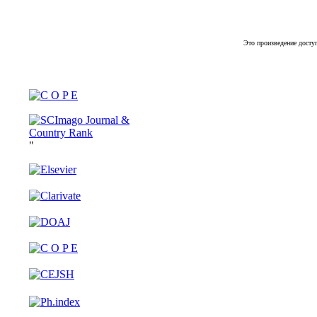
Это произведение досту
"