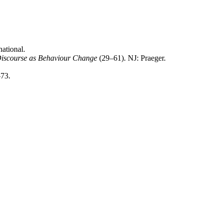
ational.
Discourse as Behaviour Change
(29–61). NJ: Praeger.
–73.