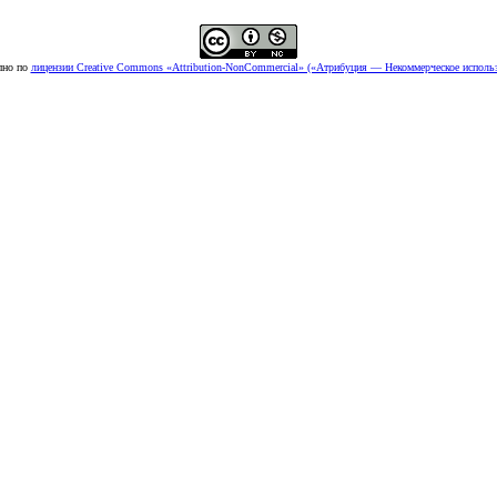
пно по
лицензии Creative Commons «Attribution-NonCommercial» («Атрибуция — Некоммерческое использ