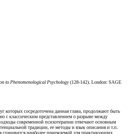
tion to Phenomenological Psychology
(128-142). London: SAGE
уг которых сосредоточена данная глава, продолжают быть
нию с классическим представлением о разрыве между
 подходы современной психотерапии отвечают основным
енциальной традиции, ее методы и язык описания и т.п.
яя становится наиболее приемлемой для практикующих