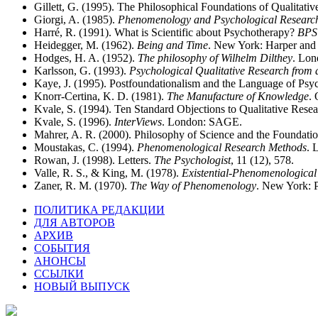
Gillett, G. (1995). The Philosophical Foundations of Qualitati
Giorgi, A. (1985).
Phenomenology and Psychological Researc
Harré, R. (1991). What is Scientific about Psychotherapy?
BPS 
Heidegger, M. (1962).
Being and Time
. New York: Harper and
Hodges, H. A. (1952).
The philosophy of Wilhelm Dilthey
. Lon
Karlsson, G. (1993).
Psychological Qualitative Research from
Kaye, J. (1995). Postfoundationalism and the Language of Psyc
Knorr-Certina, K. D. (1981).
The Manufacture of Knowledge
.
Kvale, S. (1994). Ten Standard Objections to Qualitative Rese
Kvale, S. (1996).
InterViews
. London: SAGE.
Mahrer, A. R. (2000). Philosophy of Science and the Foundati
Moustakas, C. (1994).
Phenomenological Research Methods
. 
Rowan, J. (1998). Letters.
The Psychologist
, 11 (12), 578.
Valle, R. S., & King, M. (1978).
Existential-Phenomenological 
Zaner, R. M. (1970).
The Way of Phenomenology
. New York: 
ПОЛИТИКА РЕДАКЦИИ
ДЛЯ АВТОРОВ
АРХИВ
СОБЫТИЯ
АНОНСЫ
ССЫЛКИ
НОВЫЙ ВЫПУСК