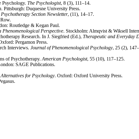
ve Psychology.
The Psychologist
, 8 (3), 111–14.
h
. Pittsburgh: Duquesne University Press.
Psychotherapy Section Newsletter
, (11), 14–17.
 Row.
don: Routledge & Kegan Paul.
 a Phenomenological Perspective
. Stockholm: Almqvist & Wiksell Intern
hotherapy Research. In J. Siegfried (Ed.),
Therapeutic and Everyday 
 Oxford: Pergamon Press.
arch Interviews.
Journal of Phenomenological Psychology
, 25 (2), 147
ons of Psychotherapy.
American Psychologist
, 55 (10), 117–125.
London: SAGE Publications.
Alternatives for Psychology
. Oxford: Oxford University Press.
Pegasus.