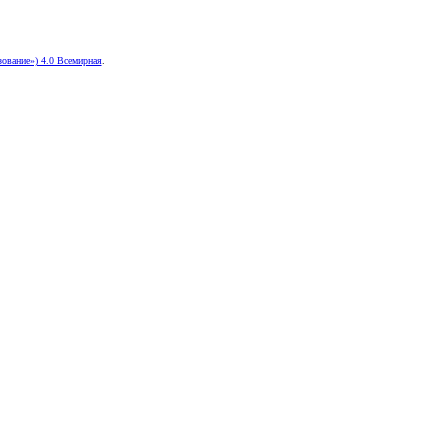
ование») 4.0 Всемирная
.