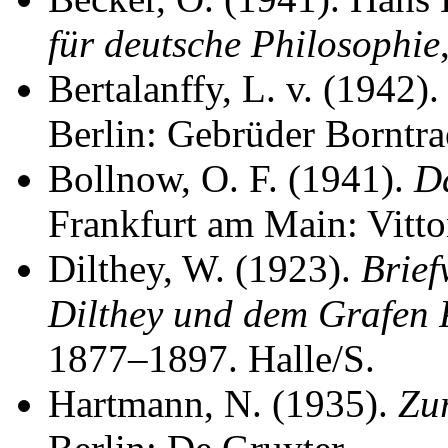
für deutsche Philosophie
Bertalanffy, L. v. (1942)
Berlin: Gebrüder Borntra
Bollnow, O. F. (1941).
D
Frankfurt am Main: Vitto
Dilthey, W. (1923).
Brief
Dilthey und dem Grafen 
1877–1897. Halle/S.
Hartmann, N. (1935).
Zu