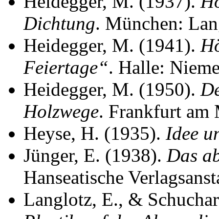
Heidegger, M. (1937).
Hö
Dichtung
. München: Lan
Heidegger, M. (1941).
Hö
Feiertage“
. Halle: Nieme
Heidegger, M. (1950).
De
Holzwege
. Frankfurt am 
Heyse, H. (1935).
Idee u
Jünger, E. (1938).
Das ab
Hanseatische Verlagsansta
Langlotz, E., & Schuchar