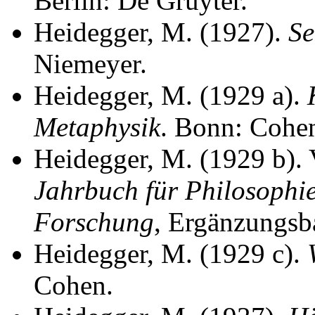
Berlin: De Gruyter.
Heidegger, M. (1927).
Se
Niemeyer.
Heidegger, M. (1929 a).
Metaphysik
. Bonn: Cohe
Heidegger, M. (1929 b).
Jahrbuch für Philosophi
Forschung
, Ergänzungsb
Heidegger, M. (1929 c).
Cohen.