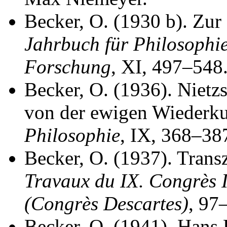
Becker, O. (1930 b). Zur
Jahrbuch für Philosophi
Forschung
, XI, 497–548
Becker, O. (1936). Nietz
von der ewigen Wiederku
Philosophie
, IX, 368–38
Becker, O. (1937). Trans
Travaux du IX. Congrès I
(Congrès Descartes)
, 97
Becker, O. (1941). Hans 