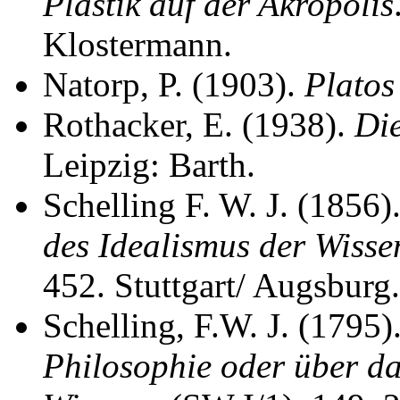
Plastik auf der Akropolis
Klostermann.
Natorp, P. (1903).
Platos
Rothacker, E. (1938).
Die
Leipzig: Barth.
Schelling F. W. J. (1856)
des Idealismus der Wisse
452. Stuttgart/ Augsburg.
Schelling, F.W. J. (1795)
Philosophie oder über d