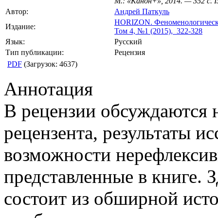
М.: «Канон+», 2014. — 352 с. 
Автор:
Андрей Паткуль
HORIZON.
Феноменологическ
Издание:
Том 4, №1 (2015), 322-328
Язык:
Русский
Тип публикации:
Рецензия
PDF
(Загрузок: 4637)
Аннотация
В рецензии обсуждаются 
рецензента, результаты и
возможности нерефлексив
представленные в книге. З
состоит из обширной ист