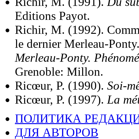
Richir, M. (1991).
Du sub
Editions Payot.
Richir, M. (1992). Commu
le dernier Merleau-Ponty.
Merleau-Ponty. Phénomén
Grenoble: Millon.
Ricœur, P. (1990).
Soi-m
Ricœur, P. (1997).
La mét
ПОЛИТИКА РЕДАКЦ
ДЛЯ АВТОРОВ