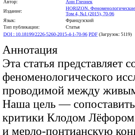
Автор:
Анн Глеонек
HORIZON.
Феноменологические 
Издание:
Том 4, №1 (2015), 70-96
Язык:
Французский
Тип публикации:
Статья
DOI : 10.18199/2226-5260-2015-4-1-70-96
PDF
(Загрузок: 5119)
Аннотация
Эта статья представляет с
феноменологического исс
проводимой между живым 
Наша цель — сопоставить
критики Клодом Лёфором 
и мерло-понтианскую кон