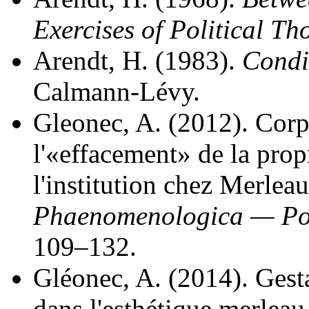
Exercises of Political Th
Arendt, H. (1983).
Condi
Calmann-Lévy.
Gleonec, A. (2012). Corp
l'«effacement» de la prop
l'institution chez Merlea
Phaenomenologica — Pos
109–132.
Gléonec, A. (2014). Gesta
dans l'esthétique merlea