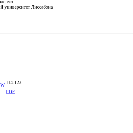
алермо
вый университет Лиссабона
114-123
OW
PDF