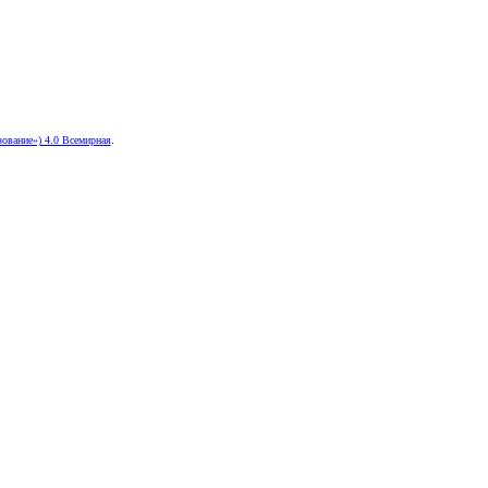
ование») 4.0 Всемирная
.