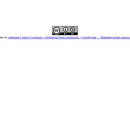
пно по
лицензии Creative Commons «Attribution-NonCommercial» («Атрибуция — Некоммерческое использ