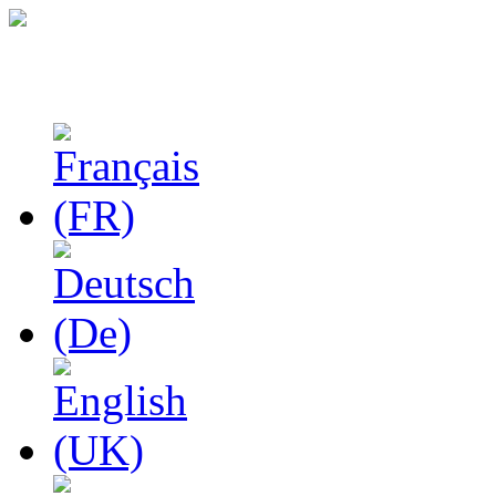
Феноменологические и