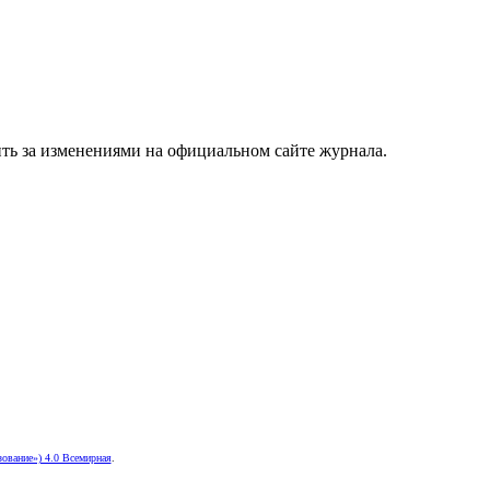
ить за изменениями на официальном сайте журнала.
ование») 4.0 Всемирная
.