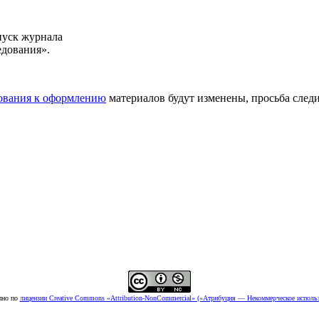
пуск журнала
едования».
ования к оформлению
материалов будут изменены, просьба след
пно по
лицензии Creative Commons «Attribution-NonCommercial» («Атрибуция — Некоммерческое использ