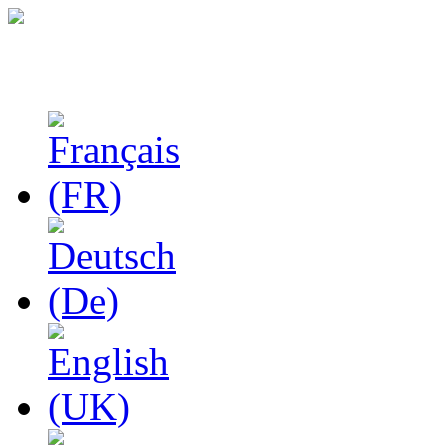
Études phénoménologiq