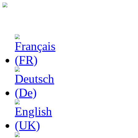
Феноменологические и