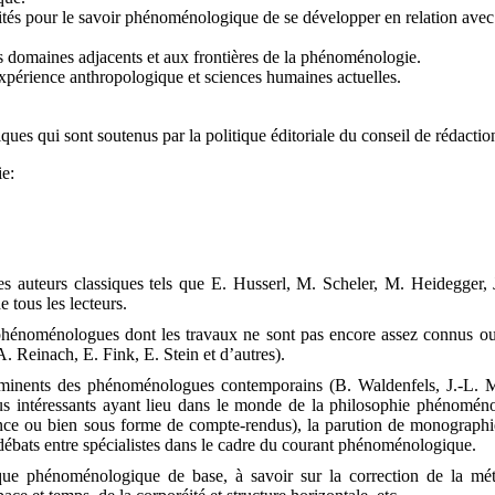
tés pour le savoir phénoménologique de se développer en relation avec
es domaines adjacents et aux frontières de la phénoménologie.
expérience anthropologique et sciences humaines actuelles.
s qui sont soutenus par la politique éditoriale du conseil de rédaction 
ie:
es auteurs classiques tels que E. Husserl, M. Scheler, M. Heidegger, J.
 tous les lecteurs.
hénoménologues dont les travaux ne sont pas encore assez connus o
 Reinach, E. Fink, E. Stein et d’autres).
 éminents des phénoménologues contemporains (B. Waldenfels, J.-L. M
plus intéressants ayant lieu dans le monde de la philosophie phénoméno
nce ou bien sous forme de compte-rendus), la parution de monographies
s débats entre spécialistes dans le cadre du courant phénoménologique.
ique phénoménologique de base, à savoir sur la correction de la mé