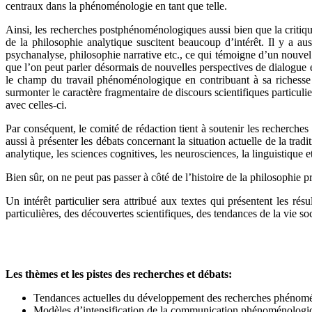
centraux dans la phénoménologie en tant que telle.
Ainsi, les recherches postphénoménologiques aussi bien que la criti
de la philosophie analytique suscitent beaucoup d’intérêt. Il y a a
psychanalyse, philosophie narrative etc., ce qui témoigne d’un nouve
que l’on peut parler désormais de nouvelles perspectives de dialogue e
le champ du travail phénoménologique en contribuant à sa richesse e
surmonter le caractère fragmentaire de discours scientifiques particuli
avec celles-ci.
Par conséquent, le comité de rédaction tient à soutenir les recherch
aussi à présenter les débats concernant la situation actuelle de la tra
analytique, les sciences cognitives, les neurosciences, la linguistique e
Bien sûr, on ne peut pas passer à côté de l’histoire de la philosophie
Un intérêt particulier sera attribué aux textes qui présentent les 
particulières, des découvertes scientifiques, des tendances de la vie soc
Les thèmes et les pistes des recherches et débats:
Tendances actuelles du développement des recherches phénomé
Modèles d’intensification de la communication phénoménologi