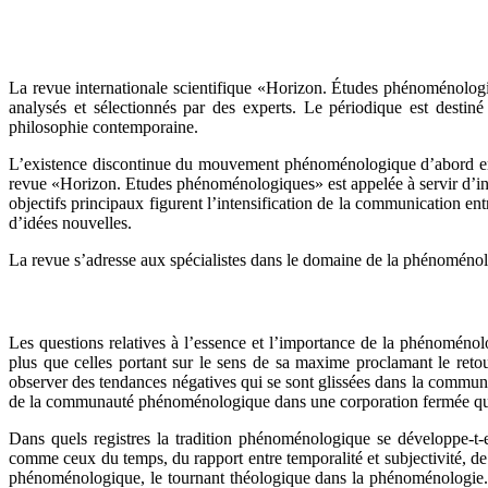
La revue internationale scientifique «Horizon. Études phénoménologiq
analysés et sélectionnés par des experts. Le périodique est destin
philosophie contemporaine.
L’existence discontinue du mouvement phénoménologique d’abord en U
revue «Horizon. Etudes phénoménologiques» est appelée à servir d’in
objectifs principaux figurent l’intensification de la communication 
d’idées nouvelles.
La revue s’adresse aux spécialistes dans le domaine de la phénoménolog
Les questions relatives à l’essence et l’importance de la phénomén
plus que celles portant sur le sens de sa maxime proclamant le ret
observer des tendances négatives qui se sont glissées dans la communa
de la communauté phénoménologique dans une corporation fermée qui ne
Dans quels registres la tradition phénoménologique se développe-t
comme ceux du temps, du rapport entre temporalité et subjectivité, d
phénoménologique, le tournant théologique dans la phénoménologie. D