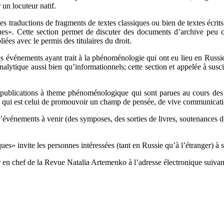
 un locuteur natif.
s traductions de fragments de textes classiques ou bien de textes écri
s». Cette section permet de discuter des documents d’archive peu co
iées avec le permis des titulaires du droit.
énements ayant trait à la phénoménologie qui ont eu lieu en Russie ou
t analytique aussi bien qu’informationnels; cette section et appelée à 
lications à theme phénoménologique qui sont parues au cours des qui
ue, qui est celui de promouvoir un champ de pensée, de vive communicati
énements à venir (des symposes, des sorties de livres, soutenances de 
» invite les personnes intéressées (tant en Russie qu’à l’étranger) à so
r en chef de la Revue Natalia Artemenko à l’adresse électronique suiva