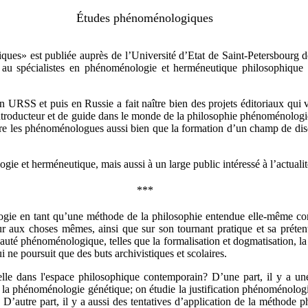
Études phénoménologiques
ues» est publiée auprès de l’Université d’Etat de Saint-Petersbourg dep
é au spécialistes en phénoménologie et herméneutique philosophique a
RSS et puis en Russie a fait naître bien des projets éditoriaux qui
troducteur et de guide dans le monde de la philosophie phénoménologiqu
entre les phénoménologues aussi bien que la formation d’un champ de dis
ie et herméneutique, mais aussi à un large public intéressé à l’actualit
***
ologie en tant qu’une méthode de la philosophie entendue elle-même co
our aux choses mêmes, ainsi que sur son tournant pratique et sa préte
uté phénoménologique, telles que la formalisation et dogmatisation, la
 poursuit que des buts archivistiques et scolaires.
-elle dans l'espace philosophique contemporain? D’une part, il y a 
e la phénoménologie génétique; on étudie la justification phénoménologi
’autre part, il y a aussi des tentatives d’application de la méthode 