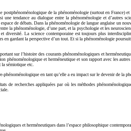
que postphénoménologique de la phénoménologie (surtout en France) et 
ussi une tendance au dialogue entre la phénoménologie et d’autres scie
l espace de débats. Dans la phénoménologie de langue anglaise un nouv
ntre la phénoménologie, d’une part, et la psychologie et les neuroscien
t diversité. La science contemporaine est toujours plus interdiscipl
ers en gardant la perspective d’un tout. Et si la phénoménologie poursuit
es portant sur l’histoire des courants phénoménologiques et herméneutiq
dition phénoménologique et herméneutique et son rapport avec les autres 
t la sémiotique etc.
 pre-phénoménologique en tant qu’elle a eu impact sur le devenir de la 
résultats de recherches appliquées par où les méthodes phénoménologiqu
iale.
nologiques et herméneutiques dans l’espace philosophique contempora
que.