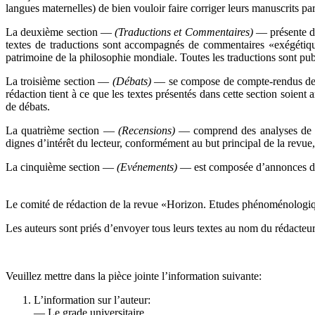
langues maternelles) de bien vouloir faire corriger leurs manuscrits par
La deuxième section —
(Traductions et Commentaires)
— présente de
textes de traductions sont accompagnés de commentaires «exégétique
patrimoine de la philosophie mondiale. Toutes les traductions sont publ
La troisième section —
(Débats)
— se compose de compte-rendus des év
rédaction tient à ce que les textes présentés dans cette section soien
de débats.
La quatrième section —
(Recensions)
— comprend des analyses de pub
dignes d’intérêt du lecteur, conformément au but principal de la rev
La cinquième section —
(Evénements)
— est composée d’annonces d’év
Le comité de rédaction de la revue «Horizon. Etudes phénoménologiques
Les auteurs sont priés d’envoyer tous leurs textes au nom du rédacteu
Veuillez mettre dans la pièce jointe l’information suivante:
L’information sur l’auteur:
— Le grade universitaire