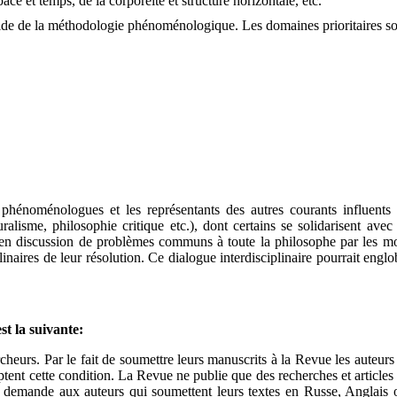
ce et temps, de la corporéité et structure horizontale, etc.
ide de la méthodologie phénoménologique. Les domaines prioritaires sont
hénoménologues et les représentants des autres courants influents
uralisme, philosophie critique etc.), dont certains se solidarisent ave
e en discussion de problèmes communs à toute la philosophe par les mo
inaires de leur résolution. Ce dialogue interdisciplinaire pourrait englo
t la suivante:
eurs. Par le fait de soumettre leurs manuscrits à la Revue les auteurs t
ptent cette condition. La Revue ne publie que des recherches et articles
 demande aux auteurs qui soumettent leurs textes en Russe, Anglais 