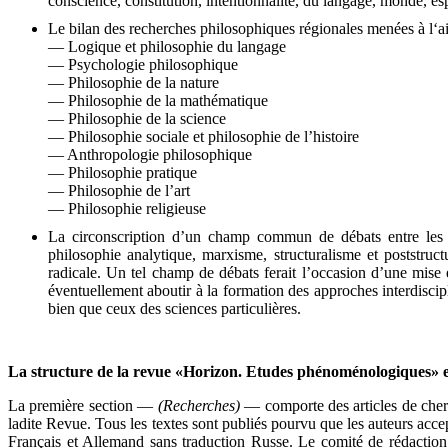
conscience, constitution, intentionnalité, du langage, monde, espa
Le bilan des recherches philosophiques régionales menées à l‘a
— Logique et philosophie du langage
— Psychologie philosophique
— Philosophie de la nature
— Philosophie de la mathématique
— Philosophie de la science
— Philosophie sociale et philosophie de l’histoire
— Anthropologie philosophique
— Philosophie pratique
— Philosophie de l’art
— Philosophie religieuse
La circonscription d’un champ commun de débats entre les p
philosophie analytique, marxisme, structuralisme et poststruct
radicale. Un tel champ de débats ferait l’occasion d’une mis
éventuellement aboutir à la formation des approches interdiscipl
bien que ceux des sciences particulières.
La structure de la revue «Horizon. Etudes phénoménologiques» es
La première section —
(Recherches)
— comporte des articles de cherch
ladite Revue. Tous les textes sont publiés pourvu que les auteurs acce
Français et Allemand sans traduction Russe. Le comité de rédaction