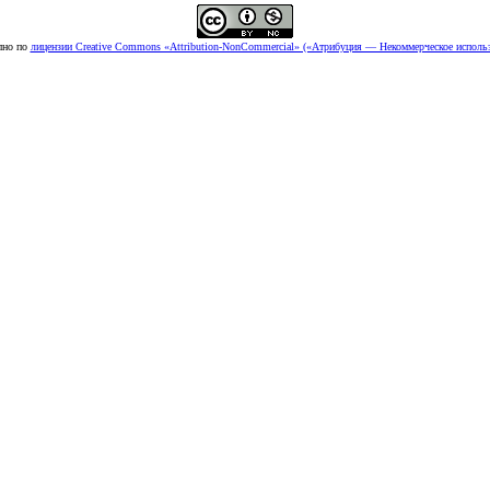
пно по
лицензии Creative Commons «Attribution-NonCommercial» («Атрибуция — Некоммерческое использ