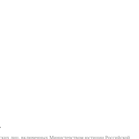
»
еских лиц, включенных Министерством юстиции Российской