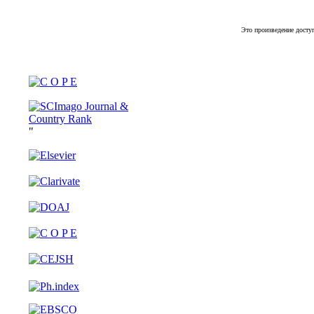
Это произведение досту
"