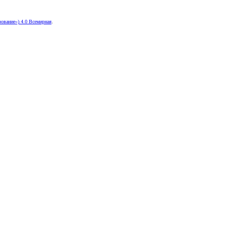
ование») 4.0 Всемирная
.