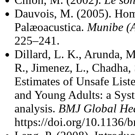
Dauvois, M. (2005). Hom
Palæoacustica.
Munibe (
225–241.
Dillard, L. K., Arunda, M
R., Jimenez, L., Chadha,
Estimates of Unsafe Liste
and Young Adults: a Sys
analysis.
BMJ Global He
https://doi.org/10.1136