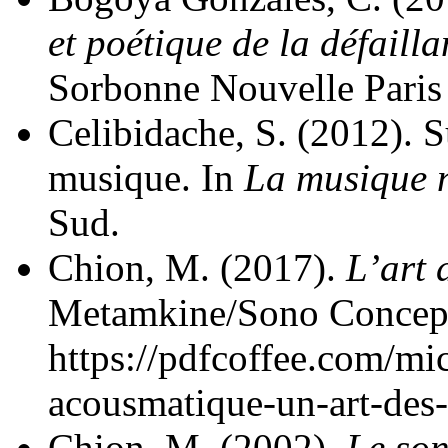
et poétique de la défaill
Sorbonne Nouvelle Paris 
Celibidache, S. (2012). 
musique. In
La musique n
Sud.
Chion, M. (2017).
L’art 
Metamkine/Sono Concept
https://pdfcoffee.com/mi
acousmatique-un-art-des-
Chion, M. (2002).
Le so