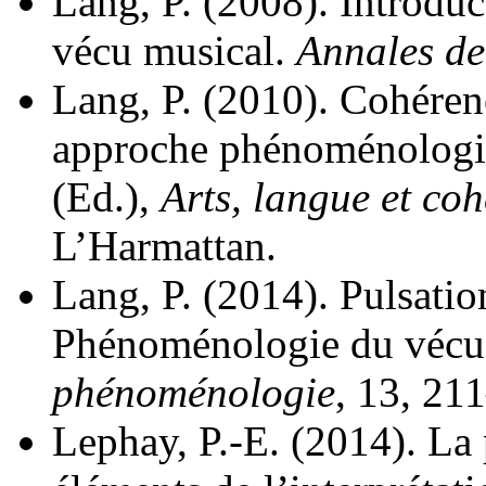
Lang, P. (2008). Introdu
vécu musical.
Annales d
Lang, P. (2010). Cohérenc
approche phénoménologiq
(Ed.),
Arts, langue et co
L’Harmattan.
Lang, P. (2014). Pulsatio
Phénoménologie du vécu
phénoménologie
, 13, 21
Lephay, P.-E. (2014). La 