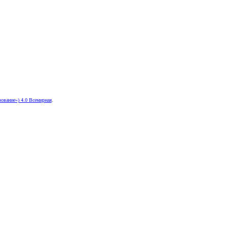
ование») 4.0 Всемирная
.