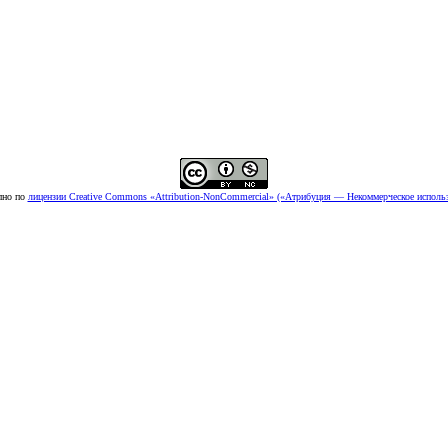
пно по
лицензии Creative Commons «Attribution-NonCommercial» («Атрибуция — Некоммерческое использ