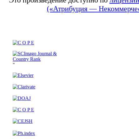
(«Атрибуция — Некоммерчес
"