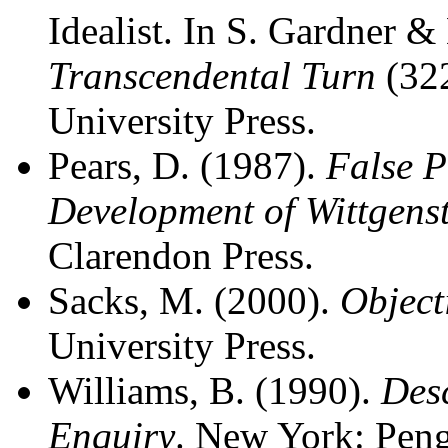
Idealist. In S. Gardner &
Transcendental Turn
(322
University Press.
Pears, D. (1987).
False P
Development of Wittgenst
Clarendon Press.
Sacks, M. (2000).
Object
University Press.
Williams, B. (1990).
Desc
Enquiry
. New York: Pen