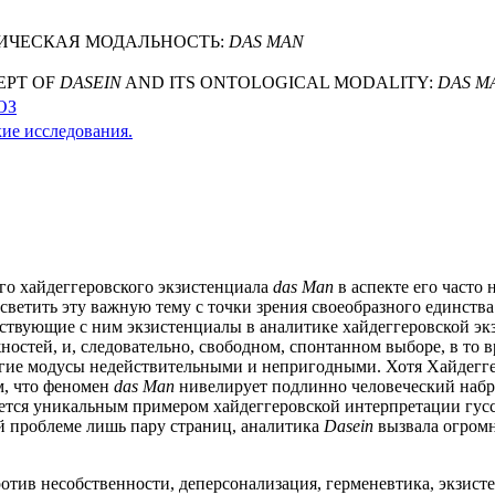
ИЧЕСКАЯ МОДАЛЬНОСТЬ:
DAS MAN
EPT OF
DASEIN
AND ITS ONTOLOGICAL MODALITY:
DAS M
ОЗ
ие исследования.
ого хайдеггеровского экзистенциала
das Man
в аспекте его часто
светить эту важную тему с точки зрения своеобразного единст
твующие с ним экзистенциалы в аналитике хайдеггеровской эк
ностей, и, следовательно, свободном, спонтанном выборе, в то 
угие модусы недействительными и непригодными. Хотя Хайдегге
м, что феномен
das Man
нивелирует подлинно человеческий набр
ется уникальным примером хайдеггеровской интерпретации гус
й проблеме лишь пару страниц, аналитика
Dasein
вызвала огромн
ротив несобственности, деперсонализация, герменевтика, экзист