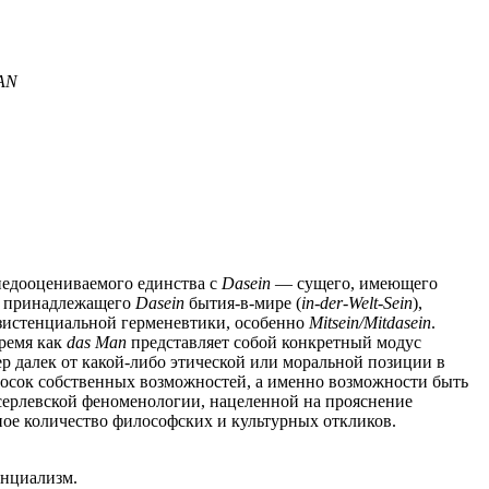
AN
 недооцениваемого единства с
Dasein
— сущего, имеющего
ва принадлежащего
Dasein
бытия-в-мире (
in-der-Welt-Sein
),
зистенциальной герменевтики, особенно
Mitsein/Mitdasein
.
время как
das Man
представляет собой конкретный модус
р далек от какой-либо этической или моральной позиции в
осок собственных возможностей, а именно возможности быть
серлевской феноменологии, нацеленной на прояснение
ое количество философских и культурных откликов.
енциализм.