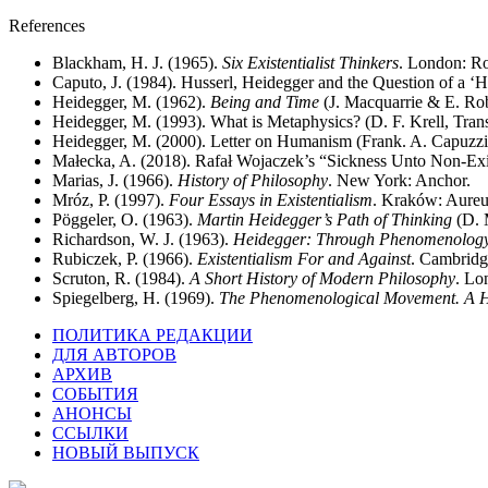
References
Blackham, H. J. (1965).
Six Existentialist Thinkers
. London: R
Caputo, J. (1984). Husserl, Heidegger and the Question of a
Heidegger, M. (1962).
Being and Time
(J. Macquarrie & E. Rob
Heidegger, M. (1993). What is Metaphysics? (D. F. Krell, Trans.
Heidegger, M. (2000). Letter on Humanism (Frank. A. Capuzzi,
Małecka, A. (2018). Rafał Wojaczek’s “Sickness Unto Non-Ex
Marias, J. (1966).
History of Philosophy
. New York: Anchor.
Mróz, P. (1997).
Four Essays in Existentialism
. Kraków: Aureu
Pöggeler, O. (1963).
Martin Heidegger’s Path of Thinking
(D. M
Richardson, W. J. (1963).
Heidegger: Through Phenomenology
Rubiczek, P. (1966).
Existentialism For and Against
. Cambridg
Scruton, R. (1984).
A Short History of Modern Philosophy
. Lo
Spiegelberg, H. (1969).
The Phenomenological Movement. A His
ПОЛИТИКА РЕДАКЦИИ
ДЛЯ АВТОРОВ
АРХИВ
СОБЫТИЯ
АНОНСЫ
ССЫЛКИ
НОВЫЙ ВЫПУСК