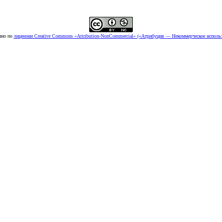
пно по
лицензии Creative Commons «Attribution-NonCommercial» («Атрибуция — Некоммерческое использ