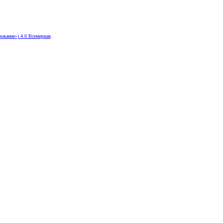
ование») 4.0 Всемирная
.