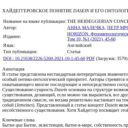
ХАЙДЕГГЕРОВСКОЕ ПОНЯТИЕ
DASEIN
И ЕГО ОНТОЛОГ
Название на языке публикации:
THE HEIDEGGERIAN CONC
Автор:
АННА МАЛЕЧКА,
ПЕТР МР
HORIZON.
Феноменологическ
Издание:
Том 10, №1 (2021), 45-60
Язык:
Английский
Тип публикации:
Статья
DOI : 10.21638/2226-5260-2021-10-1-45-60
PDF
(Загрузок: 3570)
Аннотация
В статье представлена нестандартная интерпретация знаменит
особый онтико-онтологический приоритет. Авторы стремятся о
охватывающего многие последующие и непосредственно соседс
Существование-сущность
Dasein
основана на структуре возмож
существования, делающий, если можно так выразиться, все др
традиционном смысле, он весьма решительно настаивает на то
собой (
Jemeines
). Представленный в статье концепт
Dasein
явля
несобственного существования. Хотя Хайдеггер посвящает это
Ключевые слова
Бытие
qua
Бытие, экзистенция, бытие-в-мире, собственность п