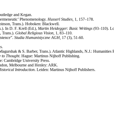
outledge and Kegan.
 ‘Hermeneutic’ Phenomenology.
Husserl Studies,
1, 157–178.
inson, Trans.). Hoboken: Blackwell.
). In D. F. Krell (Ed.),
Martin Heidegger: Basic Writings
(93–110). Lo
 Trans.).
Global Religious Vision,
1, 83–110.
istence”.
Studia Humanistyczne AGH,
17 (3), 51-60.
s.
agurshak & S. Barber, Trans.). Atlantic Highlands, N.J.: Humanities Pr
 to Thought
. Hague: Martinus Nijhoff Publishing.
e: Cambridge University Press.
ndon, Melbourne and Henley: ARK.
torical Introduction
. Leiden: Martinus Nijhoff Publishers.