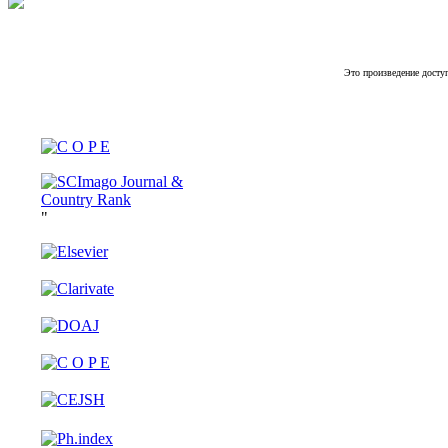
Это произведение досту
"