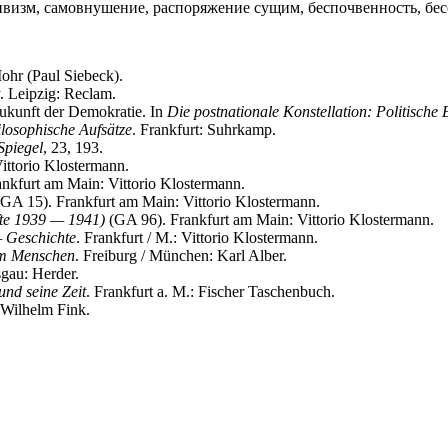
тивизм, самовнушение, распоряжение сущим, беспочвенность, бе
ohr (Paul Siebeck).
. Leipzig: Reclam.
Zukunft der Demokratie. In
Die postnationale Konstellation: Politische 
losophische Aufsätze
. Frankfurt: Suhrkamp.
Spiegel
, 23, 193.
ittorio Klostermann.
nkfurt am Main: Vittorio Klostermann.
GA 15). Frankfurt am Main: Vittorio Klostermann.
te 1939 — 1941)
(GA 96). Frankfurt am Main: Vittorio Klostermann.
— Geschichte
. Frankfurt / M.: Vittorio Klostermann.
em Menschen
. Freiburg / München: Karl Alber.
sgau: Herder.
und seine Zeit
. Frankfurt a. M.: Fischer Taschenbuch.
 Wilhelm Fink.