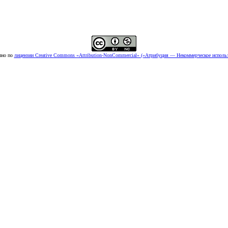
пно по
лицензии Creative Commons «Attribution-NonCommercial» («Атрибуция — Некоммерческое использ