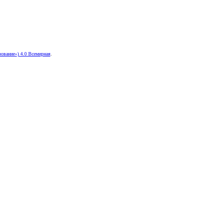
ование») 4.0 Всемирная
.