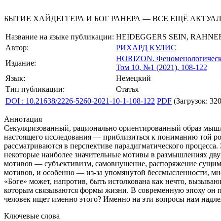
БЫТИЕ ХАЙДЕГГЕРА И БОГ РАНЕРА — ВСЕ ЕЩЁ АКТУ
Название на языке публикации:
HEIDEGGERS SEIN, RAHN
Автор:
РИХАРД КУЛИС
HORIZON.
Феноменологическ
Издание:
Том 10, №1 (2021), 108-122
Язык:
Немецкий
Тип публикации:
Статья
DOI : 10.21638/2226-5260-2021-10-1-108-122
PDF
(Загрузок: 320
Аннотация
Секуляризованный, рационально ориентированный образ мышле
настоящего исследования — приблизиться к пониманию той рол
рассматриваются в перспективе парадигматического процесса. 
некоторые наиболее значительные мотивы в размышлениях двух
мотивов — субъективизм, самовнушение, распоряжение сущим, 
мотивов, и особенно — из-за упомянутой бессмысленности, мн
«Боге» может, напротив, быть истолкована как нечто, вызыва
которым связываются формы жизни. В современную эпоху он по
человек ищет именно этого? Именно на эти вопросы нам надле
Ключевые слова