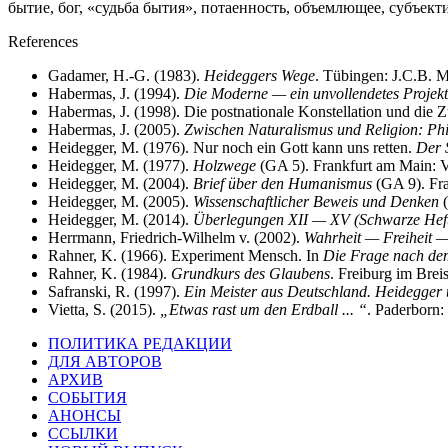
бытие, бог, «судьба бытия», потаенность, объемлющее, субъек
References
Gadamer, H.-G. (1983).
Heideggers Wege
. Tübingen: J.C.B. M
Habermas, J. (1994).
Die Moderne — ein unvollendetes Projekt
Habermas, J. (1998). Die postnationale Konstellation und die 
Habermas, J. (2005).
Zwischen Naturalismus und Religion: Phi
Heidegger, M. (1976). Nur noch ein Gott kann uns retten.
Der 
Heidegger, M. (1977).
Holzwege
(GA 5). Frankfurt am Main: V
Heidegger, M. (2004).
Brief über den Humanismus
(GA 9). Fra
Heidegger, M. (2005).
Wissenschaftlicher Beweis und Denken
(
Heidegger, M. (2014).
Überlegungen XII — XV (Schwarze Hef
Herrmann, Friedrich-Wilhelm v. (2002).
Wahrheit — Freiheit 
Rahner, K. (1966). Experiment Mensch. In
Die Frage nach d
Rahner, K. (1984).
Grundkurs des Glaubens
. Freiburg im Brei
Safranski, R. (1997).
Ein Meister aus Deutschland. Heidegger 
Vietta, S. (2015).
„Etwas rast um den Erdball ... “
. Paderborn:
ПОЛИТИКА РЕДАКЦИИ
ДЛЯ АВТОРОВ
АРХИВ
СОБЫТИЯ
АНОНСЫ
ССЫЛКИ