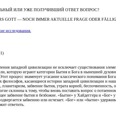
АЛЬНЫЙ ИЛИ УЖЕ ПОЛУЧИВШИЙ ОТВЕТ ВОПРОС?
ERS GOTT — NOCH IMMER AKTUELLE FRAGE ODER FÄLL
ие исследования.
1)
ния западной цивилизации не исключает существования элемен
и, которую играют категории Бытия и Бога в нынешней духовной
Этот процесс знаменует угасание классического понимания Бога
 философов, касающиеся истории западной цивилизации и нашей
планетаризм, забвение бытия, утрата корней, беспочвенность, 
огие склонны к тому, чтобы вновь поставить вопрос о потаенно
ющее забвение бытия и безбожие. «Бытие» у Хайдеггера и «Бог»
двергается забвению или исчезает. «Бог» или «бытие» удержив
жит ответить.