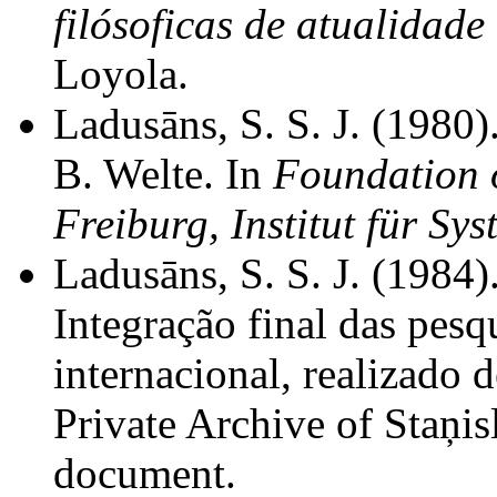
filósoficas de atualidade
Loyola.
Ladusāns, S. S. J. (1980
B. Welte. In
Foundation o
Freiburg, Institut für Sy
Ladusāns, S. S. J. (1984)
Integração final das pesq
internacional, realizado 
Private Archive of Staņi
document.