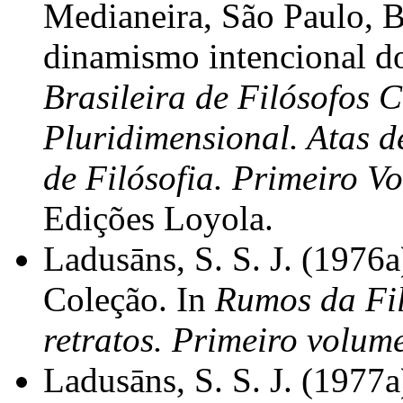
Medianeira, São Paulo, 
dinamismo intencional d
Brasileira de Filósofos
Pluridimensional. Atas d
de Filósofia. Primeiro V
Edições Loyola.
Ladusāns, S. S. J. (1976a
Coleção. In
Rumos da Fil
retratos. Primeiro volum
Ladusāns, S. S. J. (1977a