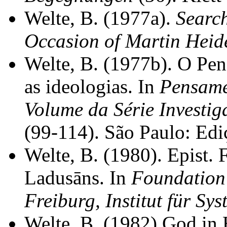
Welte, B. (1977a).
Search
Occasion of Martin Heid
Welte, B. (1977b). O Pe
as ideologias. In
Pensamen
Volume da Série Investiga
(99-114). São Paulo: Edi
Welte, B. (1980). Epist.
Ladusāns. In
Foundation 
Freiburg, Institut für Sy
Welte, B. (1982) God in