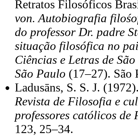
Retratos Filosóficos Bras
von. Autobiografia filoś
do professor Dr. padre St
situação filosófica no pa
Ciências e Letras de São
São Paulo
(17–27). São P
Ladusāns, S. S. J. (1972)
Revista de Filosofia e cu
professores católicos de
123, 25–34.