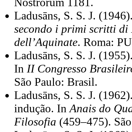
Nostrorum 1181.
Ladusāns, S. S. J. (1946)
secondo i primi scritti d
dell’Aquinate
. Roma: PU
Ladusāns, S. S. J. (1955)
In
II Congresso Brasileir
São Paulo: Brasil.
Ladusāns, S. S. J. (1962)
indução. In
Anais do Qua
Filosofia
(459–475). São 