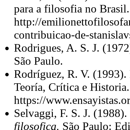
para a filosofia no Brasil
http://emilionettofilosof
contribuicao-de-stanisla
Rodrigues, A. S. J. (1972
São Paulo.
Rodríguez, R. V. (1993). 
Teoría, Crítica e Historia
https://www.ensayistas.or
Selvaggi, F. S. J. (1988).
filosofica.
São Paulo: Edi