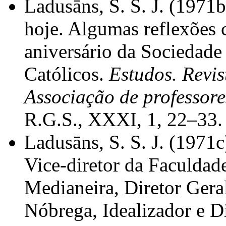
Ladusāns, S. S. J. (1971b
hoje. Algumas reflexões
aniversário da Sociedade 
Católicos.
Estudos. Revis
Associação de professore
R.G.S., XXXI, 1, 22–33.
Ladusāns, S. S. J. (1971c
Vice-diretor da Faculdad
Medianeira, Diretor Gera
Nóbrega, Idealizador e D