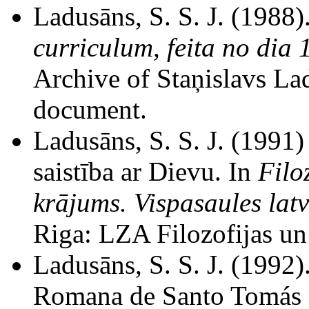
Ladusāns, S. S. J. (1988)
curriculum, feita no dia
Archive of Staņislavs La
document.
Ladusāns, S. S. J. (1991)
saistība ar Dievu. In
Filo
krājums. Vispasaules latv
Riga: LZA Filozofijas un 
Ladusāns, S. S. J. (1992
Romana de Santo Tomás d