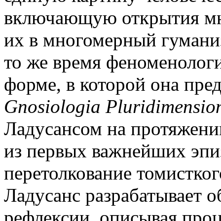
включающую открытия мн
их в многомерный гумани
то же время феноменологи
форме, в которой она пре
Gnosiologia Pluridimensio
Ладусансом на протяжени
из первых важнейших эпиз
перетолкование томистког
Ладусанс разрабатывает 
рефлексии, описывая про