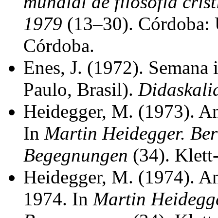
mundial de filosofia cri
1979
(13–30). Córdoba: 
Córdoba.
Enes, J. (1972). Semana i
Paulo, Brasil).
Didaskali
Heidegger, M. (1973). An
In
Martin Heidegger. Ber
Begegnungen
(34). Klett
Heidegger, M. (1974). An
1974. In
Martin Heidegge