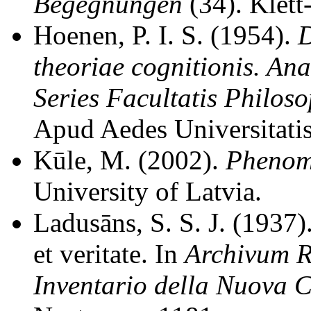
Begegnungen
(34). Klett
Hoenen, P. I. S. (1954).
D
theoriae cognitionis. Ana
Series Facultatis Philoso
Apud Aedes Universitatis
Kūle, M. (2002).
Phenom
University of Latvia.
Ladusāns, S. S. J. (1937).
et veritate. In
Archivum R
Inventario della Nuova 