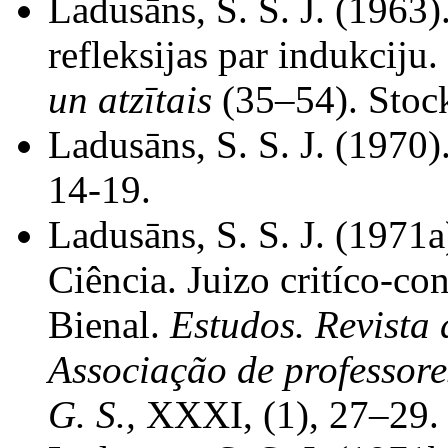
Ladusāns, S. S. J. (1963
refleksijas par indukciju.
un atzītais
(35–54). Stoc
Ladusāns, S. S. J. (1970
14-19.
Ladusāns, S. S. J. (1971
Ciência. Juizo critíco-co
Bienal.
Estudos. Revista d
Associação de professores
G. S.,
XXXI, (1), 27–29.