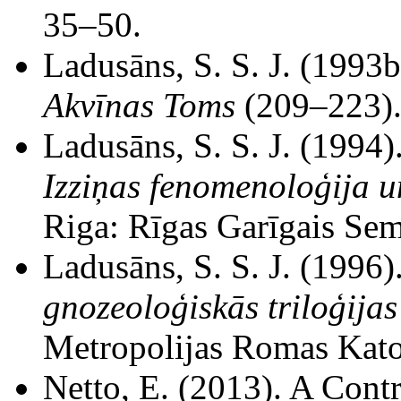
35–50.
Ladusāns, S. S. J. (1993b)
Akvīnas Toms
(209–223).
Ladusāns, S. S. J. (1994)
Izziņas fenomenoloģija u
Riga: Rīgas Garīgais Sem
Ladusāns, S. S. J. (1996)
gnozeoloģiskās triloģijas
Metropolijas Romas Katoļ
Netto, E. (2013). A Cont