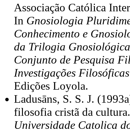
Associação Católica Inte
In
Gnosiologia Pluridim
Conhecimento e Gnosiolo
da Trilogia Gnosiológic
Conjunto de Pesquisa F
Investigações Filosófica
Edições Loyola.
Ladusāns, S. S. J. (1993a)
filosofia cristã da cultura
Universidade Catolica d