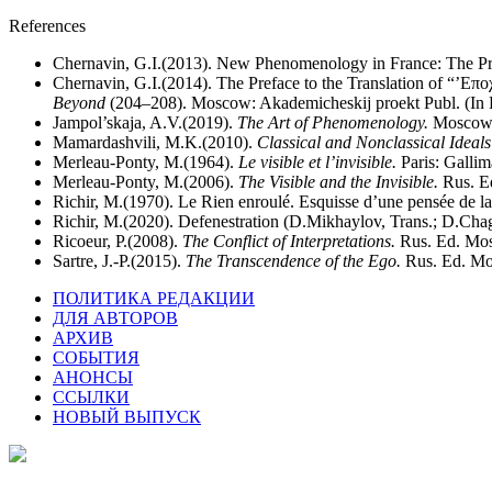
References
Chernavin, G.I.(2013). New Phenomenology in France: The Pro
Chernavin, G.I.(2014). The Preface to the Translation of “’E
Beyond
(204–208). Moscow: Akademicheskij proekt Publ. (In 
Jampol’skaja, A.V.(2019).
The Art of Phenomenology.
Moscow: 
Mamardashvili, M.K.(2010).
Classical and Nonclassical Ideals 
Merleau-Ponty, М.(1964).
Le visible et l’invisible.
Paris: Gallim
Merleau-Ponty, M.(2006).
The Visible and the Invisible.
Rus. Ed
Richir, M.(1970). Le Rien enroulé. Esquisse d’une pensée de l
Richir, M.(2020). Defenestration (D.Mikhaylov, Trans.; D.Cha
Ricoeur, P.(2008).
The Conflict of Interpretations.
Rus. Ed. Mos
Sartre, J.-P.(2015).
The Transcendence of the Ego.
Rus. Ed. Mo
ПОЛИТИКА РЕДАКЦИИ
ДЛЯ АВТОРОВ
АРХИВ
СОБЫТИЯ
АНОНСЫ
ССЫЛКИ
НОВЫЙ ВЫПУСК