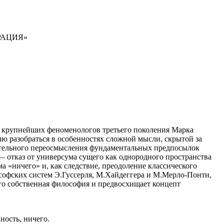
РАЦИЯ»
из крупнейших феноменологов третьего поколения Марка
елю разобраться в особенностях сложной мысли, скрытой за
пательного переосмысления фундаментальных предпосылок
— отказ от универсума сущего как однородного пространства
 «ничего» и, как следствие, преодоление классического
софских систем Э.Гуссерля, М.Хайдеггера и М.Мерло-Понти,
 его собственная философия и предвосхищает концепт
ность, ничего.