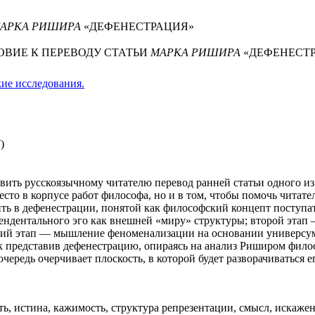
АРКА РИШИРА
«ДЕФЕНЕСТРАЦИЯ»
ОВИЕ К ПЕРЕВОДУ СТАТЬИ
МАРКА РИШИРА
«ДЕФЕНЕСТ
ие исследования.
)
тавить русскоязычному читателю перевод ранней статьи одного 
есто в корпусе работ философа, но и в том, чтобы помочь читат
лить в дефенестрации, понятой как философский концепт посту
ендентального эго как внешней «миру» структуры; второй этап 
етий этап — мышление феноменализации на основании универсума
к представив дефенестрацию, опираясь на анализ Риширом фило
очередь очерчивает плоскость, в которой будет разворачиваться
, истина, кажимость, структура репрезентации, смысл, искажен