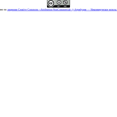
пно по
лицензии Creative Commons «Attribution-NonCommercial» («Атрибуция — Некоммерческое использ