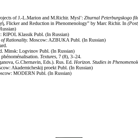
jects of J.-L.Marion and M.Richir. Mysl’:
Zhurnal Peterburgskogo fil
ποχή, Flicker and Reduction in Phenomenology” by Marc Richir. In
(Pos
Russian)
RIPOL Klassik Publ. (In Russian)
of Rationality.
Moscow: AZBUKA Publ. (In Russian)
ard.
. Minsk: Logvinov Publ. (In Russian)
a phénoménalisation.
Textures
, 7 (8), 3–24.
ganova, G.Chernavin, Eds.). Rus. Ed.
Horizon. Studies in Phenomenol
cow: Akademicheskij proekt Publ. (In Russian)
scow: MODERN Publ. (In Russian)