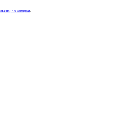
ование») 4.0 Всемирная
.