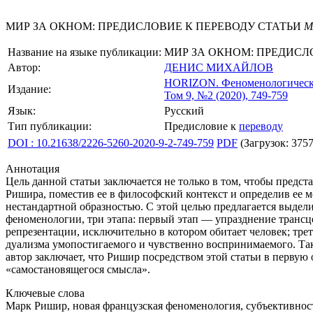
МИР ЗА ОКНОМ: ПРЕДИСЛОВИЕ К ПЕРЕВОДУ СТАТЬИ
М
Название на языке публикации:
МИР ЗА ОКНОМ: ПРЕДИСЛ
Автор:
ДЕНИС МИХАЙЛОВ
HORIZON.
Феноменологическ
Издание:
Том 9, №2 (2020), 749-759
Язык:
Русский
Тип публикации:
Предисловие к
переводу
DOI : 10.21638/2226-5260-2020-9-2-749-759
PDF
(Загрузок: 3757
Аннотация
Цель данной статьи заключается не только в том, чтобы предс
Ришира, поместив ее в философский контекст и определив ее м
нестандартной образностью. С этой целью предлагается выде
феноменологии, три этапа: первый этап — упразднение трансц
репрезентации, исключительно в котором обитает человек; тр
дуализма умопостигаемого и чувственно воспринимаемого. Та
автор заключает, что Ришир посредством этой статьи в первую 
«самостановящегося смысла».
Ключевые слова
Марк Ришир, новая французская феноменология, субъективность