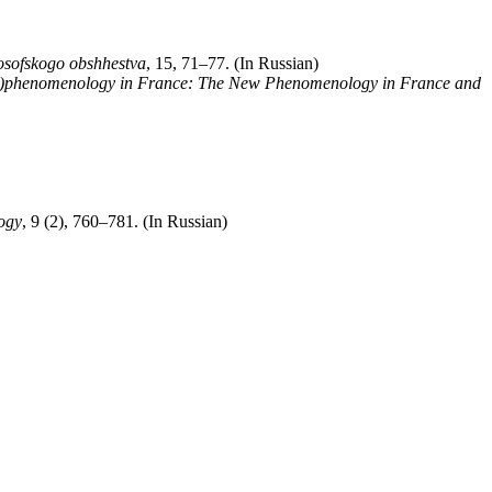
osofskogo obshhestva
, 15, 71–77. (In Russian)
t)phenomenology in France: The New Phenomenology in France and
ogy
, 9 (2), 760–781. (In Russian)