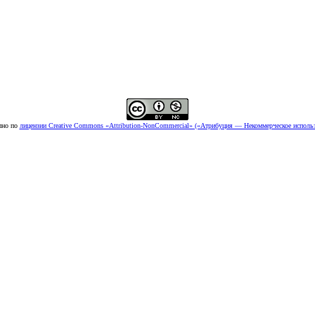
пно по
лицензии Creative Commons «Attribution-NonCommercial» («Атрибуция — Некоммерческое использ