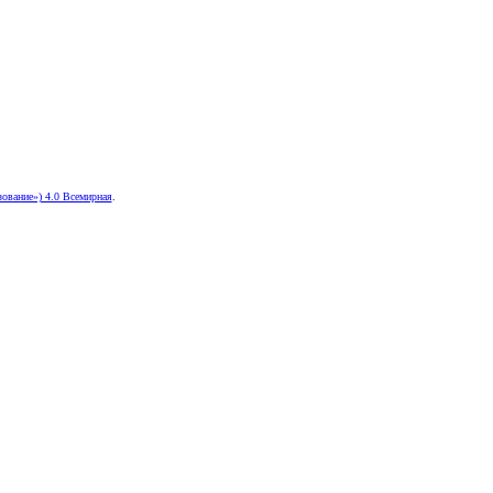
ование») 4.0 Всемирная
.