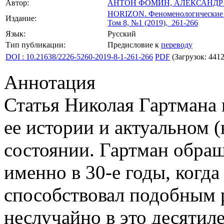
Автор:
АНТОН ФОМИН,
АЛЕКСАНДР
HORIZON.
Феноменологические 
Издание:
Том 8, №1 (2019), 261-266
Язык:
Русский
Тип публикации:
Предисловие к
переводу
DOI : 10.21638/2226-5260-2019-8-1-261-266
PDF
(Загрузок: 4412
Аннотация
Статья Николая Гартмана
ее истории и актуальном 
состоянии. Гартман обращ
именно в 30-е годы, когда
способствовал подобным 
неслучайно в это десятил