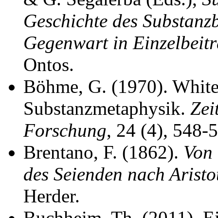
Geschichte des Substanzbe
Gegenwart in Einzelbeit
Ontos.
Böhme, G. (1970). White
Substanzmetaphysik.
Zei
Forschung
, 24 (4), 548-
Brentano, F. (1862).
Von
des Seienden nach Aristo
Herder.
Buchheim, Th. (2011). E