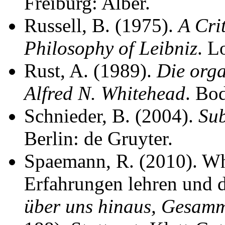
Freiburg: Alber.
Russell, B. (1975).
A Crit
Philosophy of Leibniz
. L
Rust, A. (1989).
Die org
Alfred N. Whitehead
. Bo
Schnieder, B. (2004).
Sub
Berlin: de Gruyter.
Spaemann, R. (2010). Wh
Erfahrungen lehren und d
über uns hinaus, Gesamm