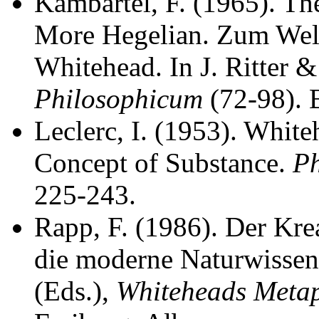
Kambartel, F. (1965). Th
More Hegelian. Zum Welt
Whitehead. In J. Ritter &
Philosophicum
(72-98). 
Leclerc, I. (1953). White
Concept of Substance.
Ph
225-243.
Rapp, F. (1986). Der Kre
die moderne Naturwissen
(Eds.),
Whiteheads Metaph