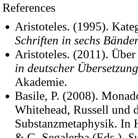
References
Aristoteles. (1995). Kate
Schriften in sechs Bände
Aristoteles. (2011). Übe
in deutscher Übersetzun
Akademie.
Basile, P. (2008). Mona
Whitehead, Russell und 
Substanzmetaphysik. In H
& G. Segalerba (Eds.),
Su