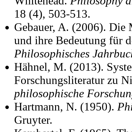
Whitehead.
Philosophy 
18 (4), 503-513.
Gebauer, A. (2006). Die 
und ihre Bedeutung für d
Philosophisches Jahrbuc
Hähnel, M. (2013). Sys
Forschungsliteratur zu N
philosophische Forschu
Hartmann, N. (1950).
Ph
Gruyter.