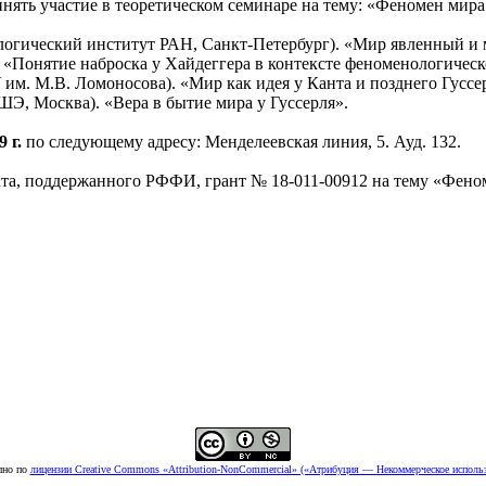
ять участие в теоретическом семинаре на тему: «Феномен мира:
огический институт РАН, Санкт-Петербург). «Мир явленный и 
 «Понятие наброска у Хайдеггера в контексте феноменологичес
им. М.В. Ломоносова). «Мир как идея у Канта и позднего Гуссе
Э, Москва). «Вера в бытие мира у Гуссерля».
 г.
по следующему адресу: Менделеевская линия, 5. Ауд. 132.
та, поддержанного РФФИ, грант № 18-011-00912 на тему «Фено
пно по
лицензии Creative Commons «Attribution-NonCommercial» («Атрибуция — Некоммерческое использ