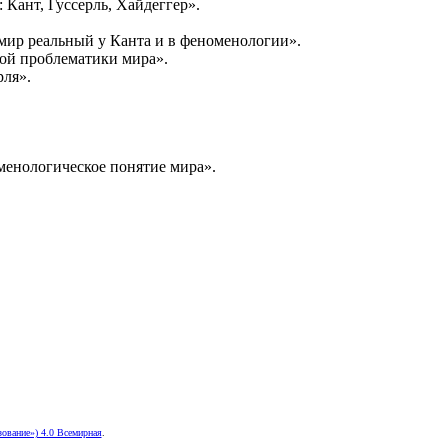
 Кант, Гуссерль, Хайдеггер».
мир реальный у Канта и в феноменологии».
кой проблематики мира».
рля».
менологическое понятие мира».
ование») 4.0 Всемирная
.