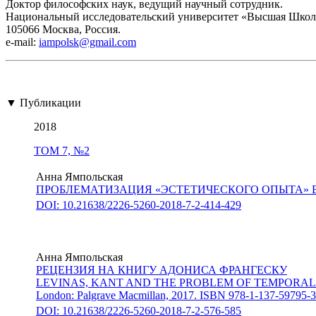
Доктор философских наук, ведущий научный сотрудник.
Национальный исследовательский университет «Высшая Школ
105066 Москва, Россия.
е-mail:
iampolsk@gmail.com
▼ Публикации
2018
ТОМ 7, №2
Анна Ямпольская
ПРОБЛЕМАТИЗАЦИЯ «ЭСТЕТИЧЕСКОГО ОПЫТА» 
DOI: 10.21638/2226-5260-2018-7-2-414-429
Анна Ямпольская
РЕЦЕНЗИЯ НА КНИГУ АДОНИСА ФРАНГЕСКУ
LEVINAS, KANT AND THE PROBLEM OF TEMPORAL
London: Palgrave Macmillan, 2017. ISBN 978-1-137-59795-3
DOI: 10.21638/2226-5260-2018-7-2-576-585