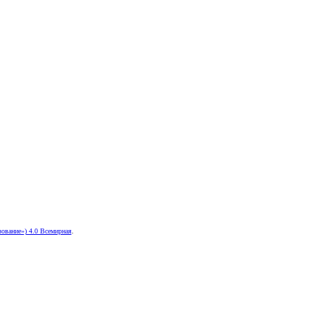
ование») 4.0 Всемирная
.