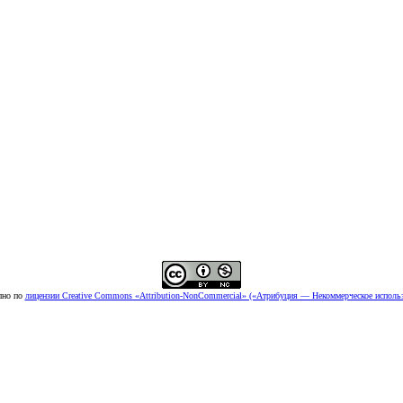
пно по
лицензии Creative Commons «Attribution-NonCommercial» («Атрибуция — Некоммерческое использ