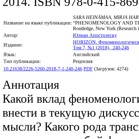
2014. ISBN 978-0-415-869
SARA HEINÄMAA, MIRJA HART
Название на языке публикации:
“PHENOMENOLOGY AND T
Routledge, New York (Research 
Автор:
Юлиан Апостолеску
HORIZON.
Феноменологическ
Издание:
Том 7, №1 (2018), 240-246
Язык:
Английский
Тип публикации:
Рецензия
10.21638/2226-5260-2018-7-1-240-246
PDF
(Загрузок: 4274)
Аннотация
Какой вклад феноменолог
внести в текущую дискус
мысли? Какого рода тра