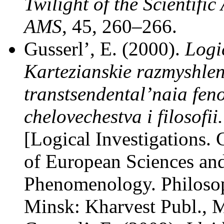
Twilight of the Scientific
AMS
, 45, 260–266.
Gusserl’, E. (2000).
Logi
Kartezianskie razmyshleni
transtsendental’naia fen
chelovechestva i filosofi
[Logical Investigations. 
of European Sciences an
Phenomenology. Philosop
Minsk: Kharvest Publ., 