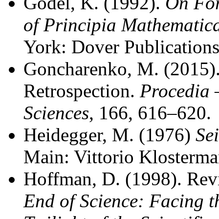
Gödel, K. (1992).
On For
of Principia Mathematic
York: Dover Publications
Goncharenko, M. (2015).
Retrospection.
Procedia 
Sciences
, 166, 616–620.
Heidegger, M. (1976)
Se
Main: Vittorio Klosterma
Hoffman, D. (1998). Rev
End of Science: Facing t