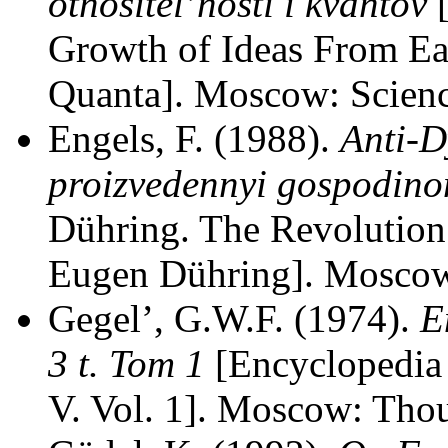
otnositel’nosti i kvantov
[
Growth of Ideas From Ear
Quanta]. Moscow: Science
Engels, F. (1988).
Anti-D
proizvedennyi gospodin
Dühring. The Revolution
Eugen Dühring]. Moscow: 
Gegel’, G.W.F. (1974).
E
3 t. Tom 1
[Encyclopedia 
V. Vol. 1]. Moscow: Thou