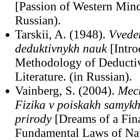
[Passion of Western Min
Russian).
Tarskii, A. (1948).
Vveden
deduktivnykh nauk
[Intro
Methodology of Deductiv
Literature. (in Russian).
Vainberg, S. (2004).
Mech
Fizika v poiskakh samyk
prirody
[Dreams of a Fina
Fundamental Laws of Na