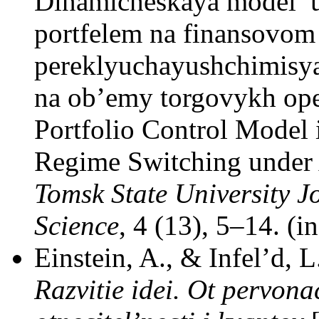
Dinamicheskaya model’ u
portfelem na finansovom
pereklyuchayushchimisya
na ob’emy torgovykh ope
Portfolio Control Model 
Regime Switching under A
Tomsk State University 
Science
, 4 (13), 5–14. (i
Einstein, A., & Infel’d, 
Razvitie idei. Ot pervona