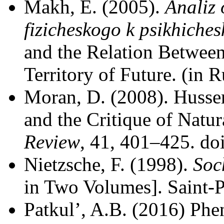
Makh, E. (2005).
Analiz 
fizicheskogo k psikhiche
and the Relation Betwee
Territory of Future. (in R
Moran, D. (2008). Husser
and the Critique of Natu
Review
, 41, 401–425. d
Nietzsche, F. (1998).
Soc
in Two Volumes]. Saint-Pe
Patkul’, A.B. (2016) Phe