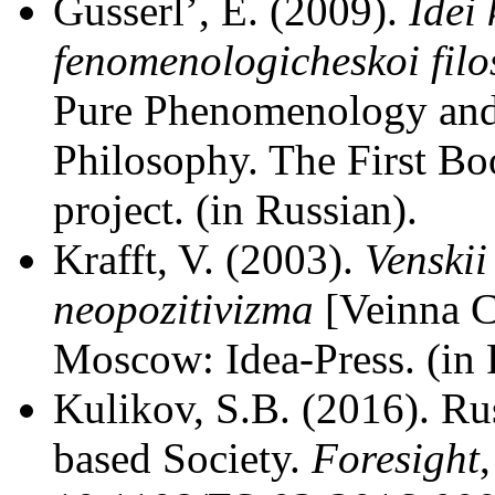
Gusserl’, E. (2009).
Idei 
fenomenologicheskoi filo
Pure Phenomenology and
Philosophy. The First B
project. (in Russian).
Krafft, V. (2003).
Venskii
neopozitivizma
[Veinna Ci
Moscow: Idea-Press. (in 
Kulikov, S.B. (2016). R
based Society.
Foresight