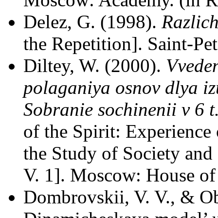
Delez, G. (1998).
Razlich
the Repetition]. Saint-Pet
Diltey, W. (2000).
Vveden
polaganiya osnov dlya izu
Sobranie sochinenii v 6 t.
of the Spirit: Experience
the Study of Society and 
V. 1]. Moscow: House of 
Dombrovskii, V. V., & Ob