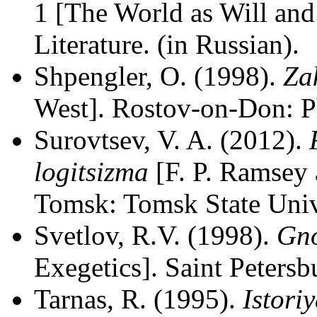
1 [The World as Will and
Literature. (in Russian).
Shpengler, O. (1998).
Za
West]. Rostov-on-Don: Ph
Surovtsev, V. A. (2012).
logitsizma
[F. P. Ramsey 
Tomsk: Tomsk State Unive
Svetlov, R.V. (1998).
Gno
Exegetics]. Saint Petersb
Tarnas, R. (1995).
Istori