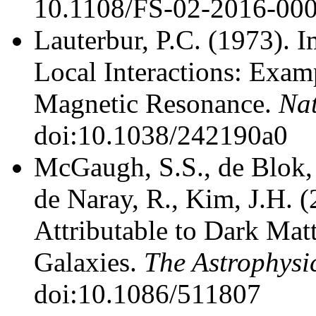
10.1108/FS-02-2016-00
Lauterbur, P.C. (1973). 
Local Interactions: Exa
Magnetic Resonance.
Na
doi:10.1038/242190a0
McGaugh, S.S., de Blok,
de Naray, R., Kim, J.H. 
Attributable to Dark Matt
Galaxies.
The Astrophysi
doi:10.1086/511807