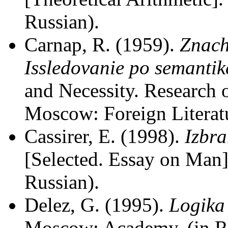
Russian).
Carnap, R. (1959).
Znach
Issledovanie po semantik
and Necessity. Research
Moscow: Foreign Literatu
Cassirer, E. (1998).
Izbra
[Selected. Essay on Man]
Russian).
Delez, G. (1995).
Logika
Moscow: Academy. (in Ru