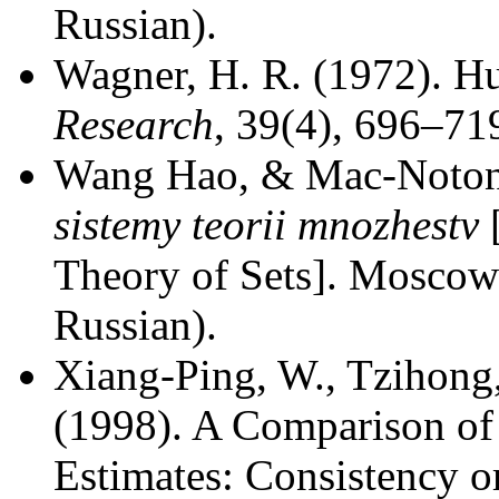
Russian).
Wagner, H. R. (1972). Hu
Research
, 39(4), 696–71
Wang Hao, & Mac-Noton,
sistemy teorii mnozhestv
[
Theory of Sets]. Moscow:
Russian).
Xiang-Ping, W., Tzihong, 
(1998). A Comparison of 
Estimates: Consistency 