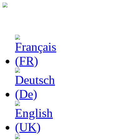
Феноменологические и