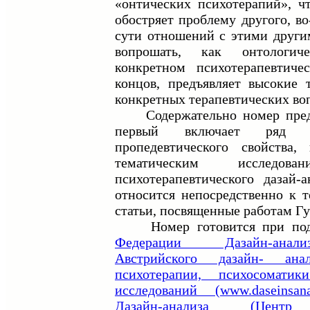
«онтических психотерапий», чт
обостряет проблему другого, во
сути отношений с этими другим
вопрошать, как онтологич
конкретном психотерапевтиче
концов, предъявляет высокие 
конкретных терапевтических во
Содержательно номер предс
первый включает ряд о
пропедевтического свойства,
тематическим исследо
психотерапевтического дазай-
относится непосредственно к 
статьи, посвященные работам Гу
Номер готовится при по
Федерации Дазайн-анализ
Австрийского дазайн- анал
психотерапии, психосомати
исследований (www.daseinsanal
Дазайн-анализа (Центр